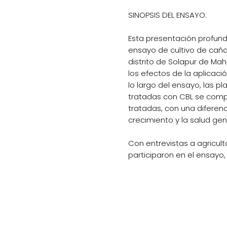
SINOPSIS DEL ENSAYO:
Esta presentación profund
ensayo de cultivo de caña
distrito de Solapur de Mah
los efectos de la aplicació
lo largo del ensayo, las p
tratadas con CBL se comp
tratadas, con una diferenc
crecimiento y la salud gen
Con entrevistas a agricult
participaron en el ensayo
sus experiencias y observa
informaron que los cultiv
tratados con CBL exhibie
brotes, plantas más altas
diámetros de caña más gru
plantas sin tratar mostra