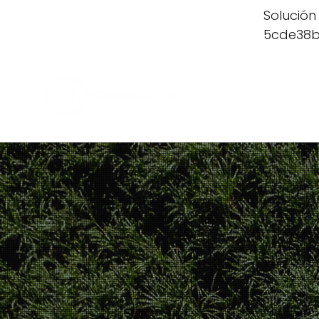
Solución
5cde38b