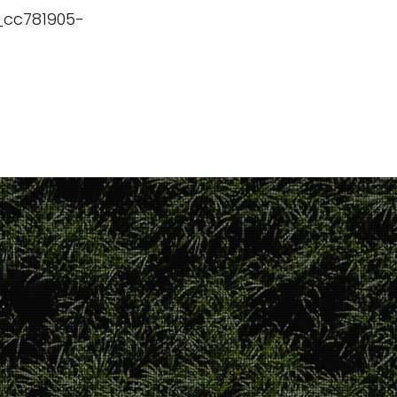
 _cc781905-
ducación
Testimonials, News and Trials
Contáctenos