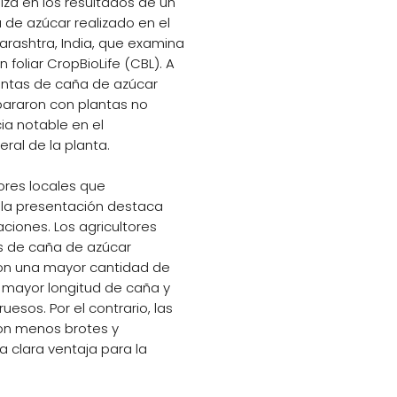
iza en los resultados de un
 de azúcar realizado en el
arashtra, India, que examina
n foliar CropBioLife (CBL). A
lantas de caña de azúcar
araron con plantas no
ia notable en el
eral de la planta.
ores locales que
, la presentación destaca
ciones. Los agricultores
os de caña de azúcar
ron una mayor cantidad de
, mayor longitud de caña y
esos. Por el contrario, las
ron menos brotes y
a clara ventaja para la