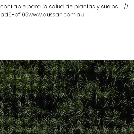
 confiable para la salud de plantas y suelos //
ad5-cf195
www.aussan.com.au
Tipos de cultivo
Recursos y E