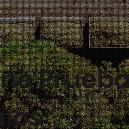
ne Prueba
nios