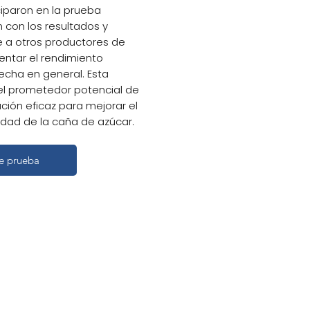
ciparon en la prueba
 con los resultados y
 a otros productores de
ntar el rendimiento
secha en general. Esta
l prometedor potencial de
ción eficaz para mejorar el
idad de la caña de azúcar.
de prueba
de prueba de caña de
pBioLife