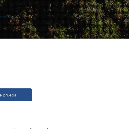
de prueba de caña de
pBioLife
de prueba