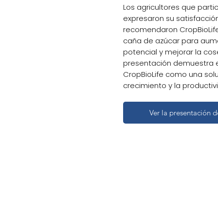
Los agricultores que parti
expresaron su satisfacción
recomendaron CropBioLife
caña de azúcar para aume
potencial y mejorar la co
presentación demuestra e
CropBioLife como una solu
crecimiento y la productiv
Ver la presentación 
Presentación 
azúcar de Cro