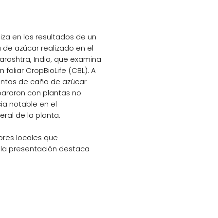
iza en los resultados de un
 de azúcar realizado en el
arashtra, India, que examina
n foliar CropBioLife (CBL). A
lantas de caña de azúcar
araron con plantas no
ia notable en el
eral de la planta.
ores locales que
, la presentación destaca
ciones. Los agricultores
os de caña de azúcar
ron una mayor cantidad de
, mayor longitud de caña y
esos. Por el contrario, las
ron menos brotes y