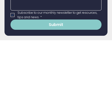
Subscribe to our monthly newsletter to get resources, 
tips and news.
*
Submit
Contactos globales
Australasia + Asia
Pacífico + China