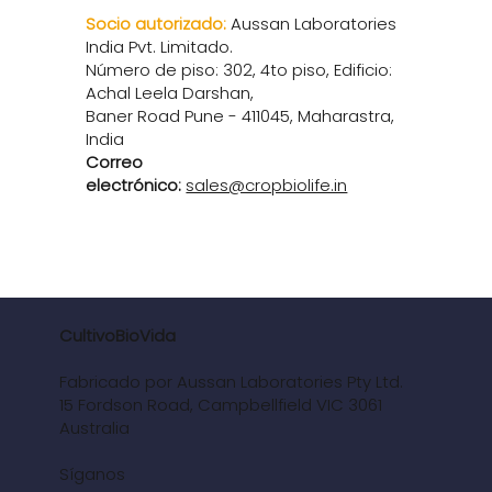
Socio autorizado:
Aussan Laboratories
India Pvt. Limitado.
Número de piso: 302, 4to piso, Edificio:
Achal Leela Darshan,
Baner Road Pune - 411045, Maharastra,
India
Correo
electrónico:
sales@cropbiolife.in
CultivoBioVida
Fabricado por Aussan Laboratories Pty Ltd.
15 Fordson Road, Campbellfield VIC 3061
Australia
Síganos