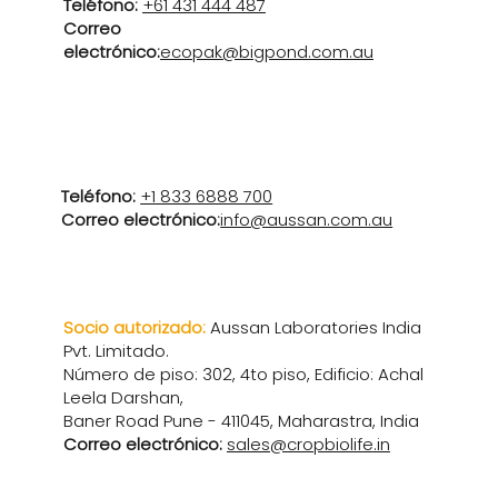
Teléfono:
+61 431 444 487
Correo
electrónico:
ecopak@bigpond.com.au
América del norte
Teléfono:
+1 833 6888 700
Correo electrónico:
info@aussan.com.au
África y Medio Oriente
Socio autorizado:
Aussan Laboratories India
Pvt. Limitado.
Número de piso: 302, 4to piso, Edificio: Achal
Leela Darshan,
Baner Road Pune - 411045, Maharastra, India
Correo electrónico:
sales@cropbiolife.in