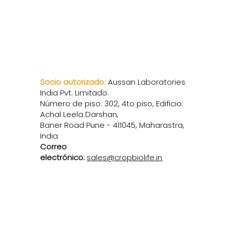
África y Medio
Oriente
Socio autorizado:
Aussan Laboratories
India Pvt. Limitado.
Número de piso: 302, 4to piso, Edificio:
Achal Leela Darshan,
Baner Road Pune - 411045, Maharastra,
India
Correo
electrónico:
sales@cropbiolife.in
África y Medio
Oriente