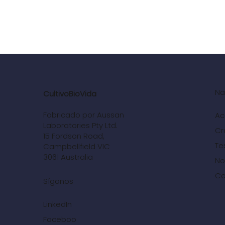
Na
CultivoBioVida
Fabricado por Aussan
Ac
Laboratories Pty Ltd.
Cr
15 Fordson Road,
Te
Campbellfield VIC
3061 Australia
No
Co
Síganos
LinkedIn
Faceboo