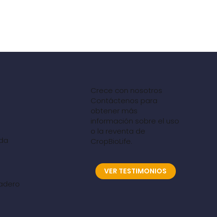
Crece con nosotros
Contáctenos para
obtener más
información sobre el uso
o la reventa de
ida
CropBioLife.
VER TESTIMONIOS
nadero