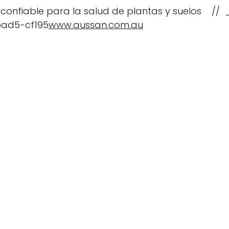
 confiable para la salud de plantas y suelos //
ad5-cf195
www.aussan.com.au
Tipos de cultivo
Recursos y E