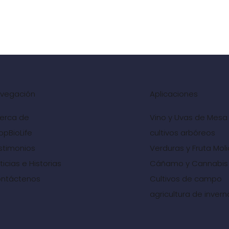
vegación
Aplicaciones
erca de
Vino y Uvas de Mesa
opBioLife
cultivos arbóreos
stimonios
Verduras y Fruta Mol
ticias e Historias
Cáñamo y Cannabis
ntáctenos
Cultivos de campo
agricultura de inver