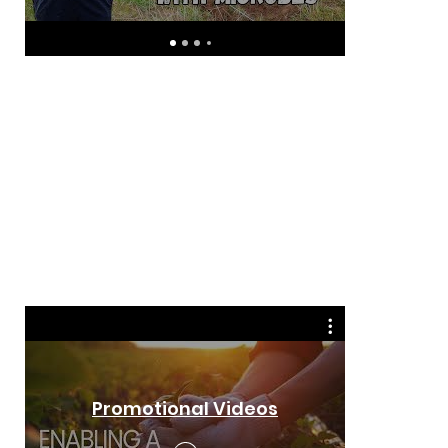
Vídeos promocionales
CropB
Promotional Videos
Video 