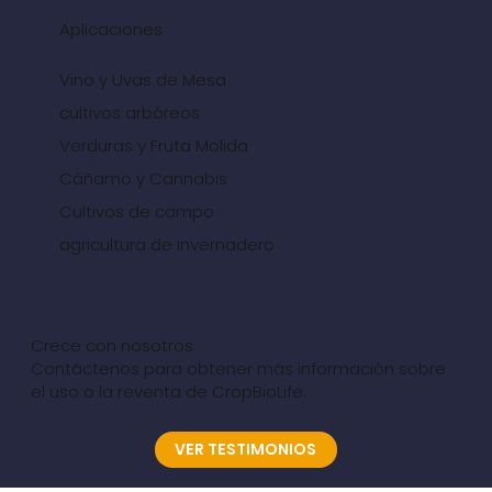
Aplicaciones
Vino y Uvas de Mesa
cultivos arbóreos
Verduras y Fruta Molida
Cáñamo y Cannabis
Cultivos de campo
agricultura de invernadero
Crece con nosotros
Contáctenos para obtener más información sobre
el uso o la reventa de CropBioLife.
VER TESTIMONIOS