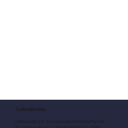
CultivoBioVida
Fabricado por Aussan Laboratories Pty Ltd.
15 Fordson Road, Campbellfield VIC 3061