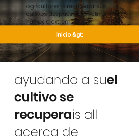
agricultores a recuperar sus
cultivos después de un clima
húmedo extremo.
Inicio &gt;
ayudando a su
el
cultivo se
recupera
is all
acerca de