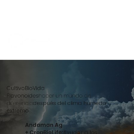
CultivoBioVida
Flavonoides
hacer un mundo de
diferencia
después del clima húmedo
extremo.
Andaman Ag
+ CropBioLife:
Ayudar a los