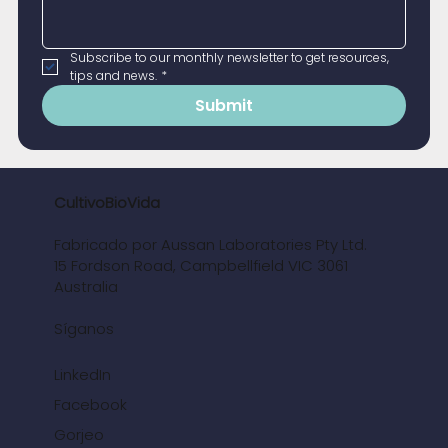
Subscribe to our monthly newsletter to get resources, 
tips and news.
*
Submit
CultivoBioVida
Fabricado por Aussan Laboratories Pty Ltd.
15 Fordson Road, Campbellfield VIC 3061
Australia
Síganos
LinkedIn
Facebook
Gorjeo