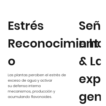
Seña
Estrés
n h
Reconocimient
& La
o
expr
Las plantas perciben el estrés de
exceso de agua y activar
su defensa interna
gen
mecanismos, producción y
acumulando flavonoides.