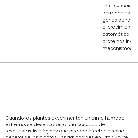
Los flavonoides
hormonales e in
genes de respu
el crecimiento,
estomático y l
proteínas invol
mecanismos de
La ciencia:
En detalle
Cuando las plantas experimentan un clima húmedo
extremo, se desencadena una cascada de
respuestas fisiológicas que pueden afectar la salud
general de las plantas. Los flavonoides en CropBioLife