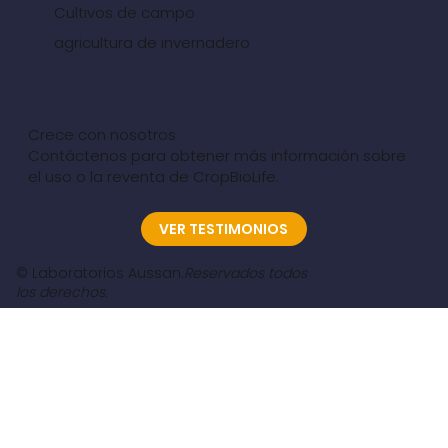
Cultivos de campo
agricultura de invernadero
Crece con nosotros
Contáctenos para obtener más información sobre
el uso o la reventa de CropBioLife.
VER TESTIMONIOS
© Laboratorios Aussan.
Reservados todos
los derechos.