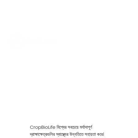
ওয়াইন এবং টেবিল আঙ্গুর
CropBioLife বিশ্বের সবচেয়ে মর্যাদাপূর্ণ
দ্রাক্ষাক্ষেত্রগুলির স্বাস্থ্যের উন্নতিতে সহায়তা করে।