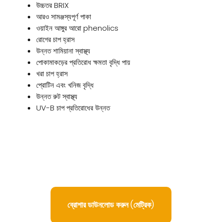
উচ্চতর BRIX
আরও সামঞ্জস্যপূর্ণ পাকা
ওয়াইন আঙ্গুর আরো phenolics
রোগের চাপ হ্রাস
উন্নত শামিয়ানা স্বাস্থ্য
পোকামাকড়ের প্রতিরোধ ক্ষমতা বৃদ্ধি পায়
খরা চাপ হ্রাস
প্রোটিন এবং খনিজ বৃদ্ধি
উন্নত রুট স্বাস্থ্য
UV-B চাপ প্রতিরোধের উন্নত
ব্রোশার ডাউনলোড করুন (মেট্রিক)