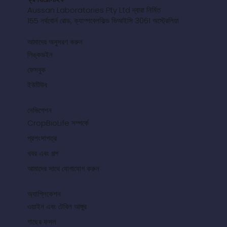
Aussan Laboratories Pty Ltd দ্বারা নির্মিত
155 নর্থবোর্ন রোড, ক্যাম্পবেলফিল্ড ভিআইসি 3061 অস্ট্রেলিয়া
আমাদের অনুসরণ করুন
লিঙ্কডইন
ফেসবুক
ইউটিউব
নেভিগেশন
CropBioLife সম্পর্কে
প্রশংসাপত্র
খবর এবং গল্প
আমাদের সাথে যোগাযোগ করুন
অ্যাপ্লিকেশন
ওয়াইন এবং টেবিল আঙ্গুর
গাছের ফসল