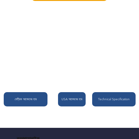
আবেদনের হার এবং পণ্যের
স্পেসিফিকেশন
মেট্রিক আবেদনের হার
USA আবেদনের হার
Technical Specification
ক্রপবায়োলাইফ