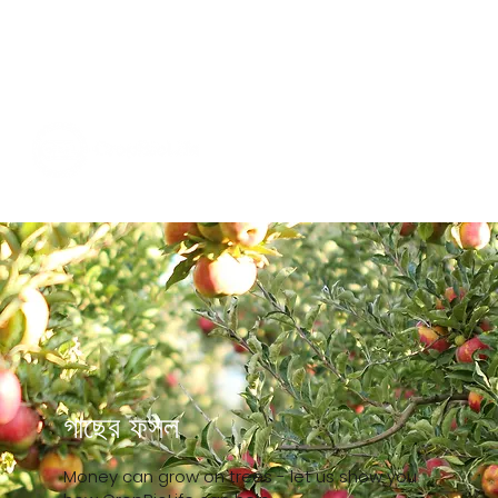
গাছের ফসল
Money can grow on trees - let us show you