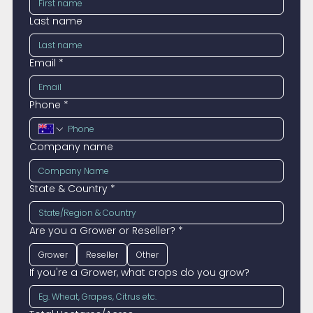
Last name
Email
*
Phone
*
Company name
State & Country
*
Are you a Grower or Reseller?
*
Grower
Reseller
Other
If you're a Grower, what crops do you grow?