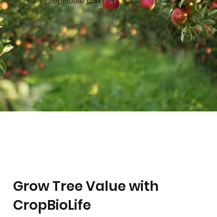
how CropBioLife can help.
Grow Tree Value with
CropBioLife