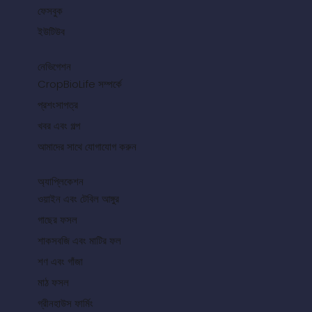
ফেসবুক
ইউটিউব
নেভিগেশন
CropBioLife সম্পর্কে
প্রশংসাপত্র
খবর এবং গল্প
আমাদের সাথে যোগাযোগ করুন
অ্যাপ্লিকেশন
ওয়াইন এবং টেবিল আঙ্গুর
গাছের ফসল
শাকসবজি এবং মাটির ফল
শণ এবং গাঁজা
মাঠ ফসল
গ্রীনহাউস ফার্মিং