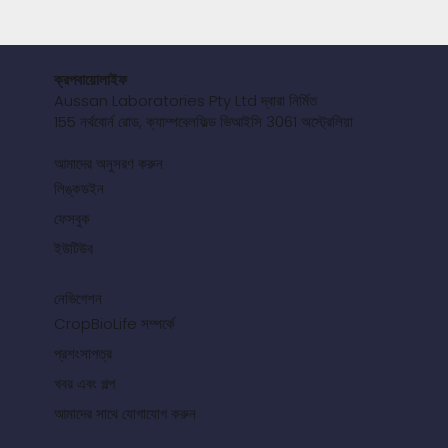
ক্রপবায়োলাইফ
Aussan Laboratories Pty Ltd দ্বারা নির্মিত
155 নর্থবোর্ন রোড, ক্যাম্পবেলফিল্ড ভিআইসি 3061 অস্ট্রেলিয়া
আমাদের অনুসরণ করুন
লিঙ্কডইন
ফেসবুক
ইউটিউব
নেভিগেশন
CropBioLife সম্পর্কে
প্রশংসাপত্র
খবর এবং গল্প
আমাদের সাথে যোগাযোগ করুন