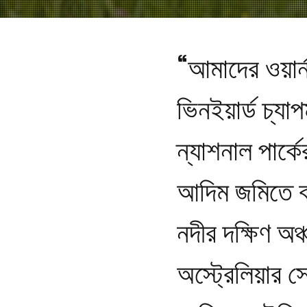
“আমাদের ওয়ার্
ভিনইয়ার্ড চ্যা
ন্যাশনাল পার্ক
আদিম জমিতে ব
নদীর দক্ষিণ অঞ
অস্ট্রেলিয়ার স