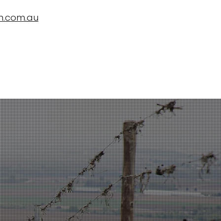
n.com.au
CropBioLife কি?
প্রশংসাপত্র, খবর এবং বিচার
আমাদের সাথে যোগাযোগ করুন