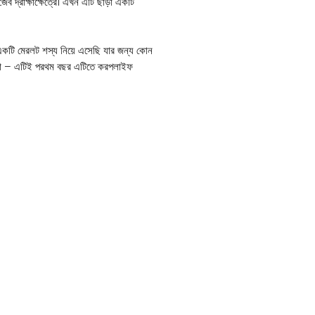
জৈব দ্রাক্ষাক্ষেত্রে। এখন এটি ছাড়া একটি
কটি মেরলট শস্য নিয়ে এসেছি যার জন্য কোন
 না – এটিই প্রথম বছর এটিতে ক্রপলাইফ
্মৃতিতে প্রথমবার তারা এই ফলাফল অর্জন
 প্রোগ্রামের একটি অবিচ্ছেদ্য অংশ হিসাবে
ারের সাথে মিলিত হলে অবশ্যই পাউডারি মিলডিউর
আমাদের সাথে বেড়ে উঠুন