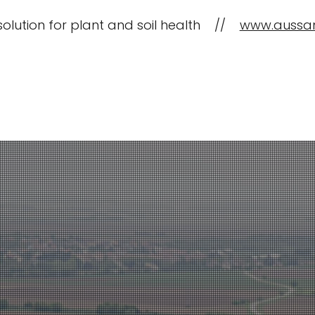
solution for plant and soil health //
www.aussa
CropBioLife অ্যাপ্লিকেশন