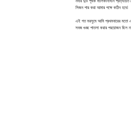
নদীর দুটি পৃথক মালিকানাধীন প্রত্যয়িত 
সিজন পার করা আমার পক্ষে কঠিন হবে।
এই গত মরসুমে আমি প্রথমবারের মতো এ
সবুজ গুচ্ছ পাতলা করার প্রয়োজন ছিল
ব্যবহার করা হয়েছিল এবং সাম্প্রতিক স
করেছিল।
আমি ক্রপলাইফকে আমার জৈব ভিটিকালচার
বিবেচনা করি।
অন্যান্য পর্যবেক্ষণগুলি ছিল যে সালফ
কার্যকর নিয়ন্ত্রণ হিসাবে প্রমাণিত হয়”।
ফিরে যান
িগেশন
অ্যাপ্লিকেশন