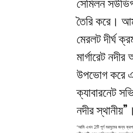
সেমিলন সউভিগনন
তৈরি করে। আম
মেরলট দীর্ঘ ক্র
মার্গারেট নদীর
উপভোগ করে এ
ক্যাবারনেট স
নদীর স্থানীয়”
“আমি এখন 2টি পূর্ণ মরসুমের জন্য ক্রপ