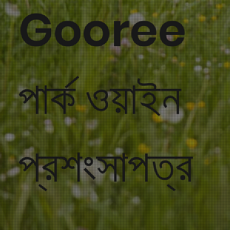
Gooree
পার্ক ওয়াইন
প্রশংসাপত্র