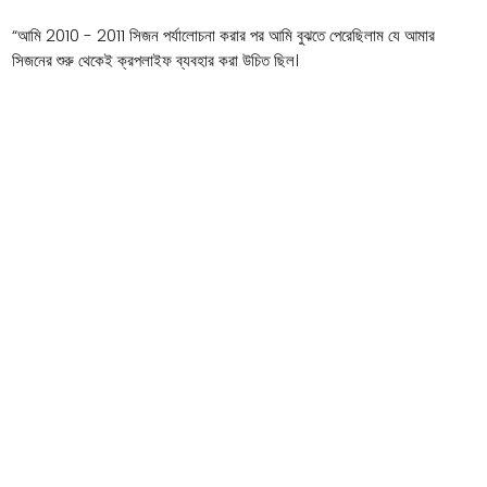
“আমি 2010 - 2011 সিজন পর্যালোচনা করার পর আমি বুঝতে পেরেছিলাম যে আমার
সিজনের শুরু থেকেই ক্রপলাইফ ব্যবহার করা উচিত ছিল।
মিলডিউ আক্রমণের পরে ক্যানোপিগুলিকে পুনরুদ্ধার করতে সাহায্য করার ক্ষেত্রে এটি
যে পার্থক্য দেখিয়েছিল তা অসামান্য ছিল।
আমি বিশ্বাস করি যে ফলস্বরূপ আমি আমার ছত্রাকনাশক স্প্রে থেকে আরও ভাল মূল্য
পাব”।
ফিরে যান
ক্রপবায়োলাইফ
Aussan Laboratories Pty Ltd দ্বারা নির্মিত
155 নর্থবোর্ন রোড, ক্যাম্পবেলফিল্ড ভিআইসি 3061 অস্ট্রেলিয়া