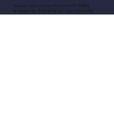
Aussan Laboratories Pty Ltd ਦੁਆਰਾ ਨਿਰਮਿਤ
15 ਫੋਰਡਸਨ ਰੋਡ, ਕੈਂਪਬੈਲਫੀਲਡ VIC 3061 ਆਸਟ੍ਰੇਲੀਆ
ਸਾਡੇ ਪਿਛੇ ਆਓ
ਲਿੰਕਡਇਨ
ਫੇਸਬੁੱਕ
ਟਵਿੱਟਰ
ਯੂਟਿਊਬ
ਨੇਵੀਗੇਸ਼ਨ
CropBioLife ਬਾਰੇ
ਪ੍ਰਸੰਸਾ ਪੱਤਰ
ਖ਼ਬਰਾਂ ਅਤੇ ਕਹਾਣੀਆਂ
ਸਾਡੇ ਨਾਲ ਸੰਪਰਕ ਕਰੋ