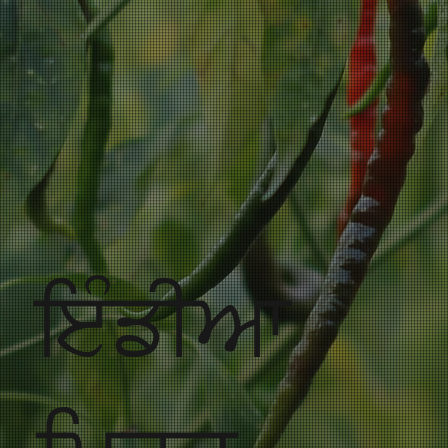
ਇੰਡੀਆ