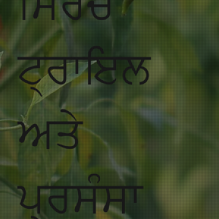
ਮਿਰਚ
ਟ੍ਰਾਇਲ
ਅਤੇ
ਪ੍ਰਸੰਸਾ