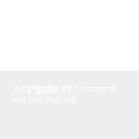
ਫੇਰੀ
ਡਾਊਨਲੋਡ ਕਰੋ
ਹੋਰ ਜਾਣਕਾਰੀ
ਅਤੇ ਯਾਤਰੀਆਂ ਲਈ