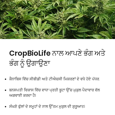
CropBioLife ਨਾਲ ਆਪਣੇ ਭੰਗ ਅਤੇ
ਭੰਗ ਨੂੰ ਉਗਾਉਣਾ
ਕੈਨਾਬਿਸ ਵਿੱਚ ਸੀਬੀਡੀ ਅਤੇ ਟੀਐਚਸੀ ਮਿਸ਼ਰਣਾਂ ਦੇ ਵਧੇ ਹੋਏ ਪੱਧਰ.
ਬਨਸਪਤੀ ਵਿਕਾਸ ਵਿੱਚ ਵਾਧਾ ਪ੍ਰਤੀ ਬੂਟਾ ਉੱਚ ਮੁਕੁਲ ਪੈਦਾਵਾਰ ਵੱਲ
ਅਗਵਾਈ ਕਰਦਾ ਹੈ।
ਸੰਘਣੇ ਫੁੱਲਾਂ ਦੇ ਸਮੂਹਾਂ ਦੇ ਨਾਲ ਉੱਤਮ ਮੁਕੁਲ ਦੀ ਸ਼ੁਰੂਆਤ।