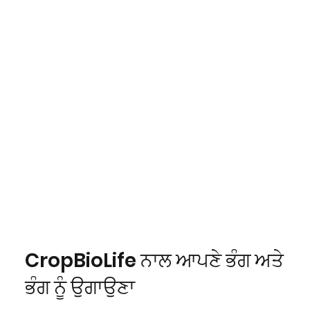
CropBioLife ਨਾਲ ਆਪਣੇ ਭੰਗ ਅਤੇ
ਭੰਗ ਨੂੰ ਉਗਾਉਣਾ