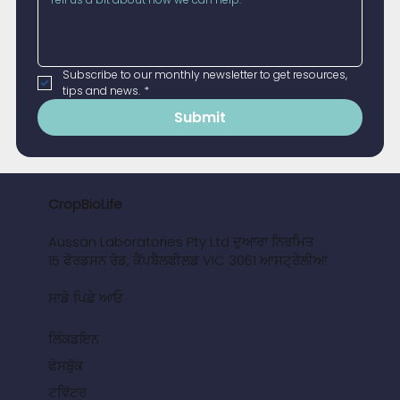
Subscribe to our monthly newsletter to get resources, 
tips and news.
*
Submit
CropBioLife
Aussan Laboratories Pty Ltd ਦੁਆਰਾ ਨਿਰਮਿਤ
15 ਫੋਰਡਸਨ ਰੋਡ, ਕੈਂਪਬੈਲਫੀਲਡ VIC 3061 ਆਸਟ੍ਰੇਲੀਆ
ਸਾਡੇ ਪਿਛੇ ਆਓ
ਲਿੰਕਡਇਨ
ਫੇਸਬੁੱਕ
ਟਵਿੱਟਰ