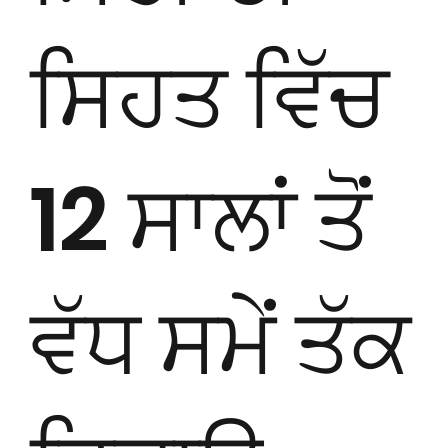
ਸਿਹਤ ਵਿੱਚ
12 ਸਾਲਾਂ ਤੋਂ
ਵੱਧ ਸਮੇਂ ਤੱਕ