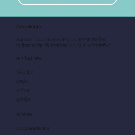
CropBioLife
Aussan Laboratories Pty Ltd ਦੁਆਰਾ ਨਿਰਮਿਤ
15 ਫੋਰਡਸਨ ਰੋਡ, ਕੈਂਪਬੈਲਫੀਲਡ VIC 3061 ਆਸਟ੍ਰੇਲੀਆ
ਸਾਡੇ ਪਿਛੇ ਆਓ
ਲਿੰਕਡਇਨ
ਫੇਸਬੁੱਕ
ਟਵਿੱਟਰ
ਯੂਟਿਊਬ
ਨੇਵੀਗੇਸ਼ਨ
CropBioLife ਬਾਰੇ