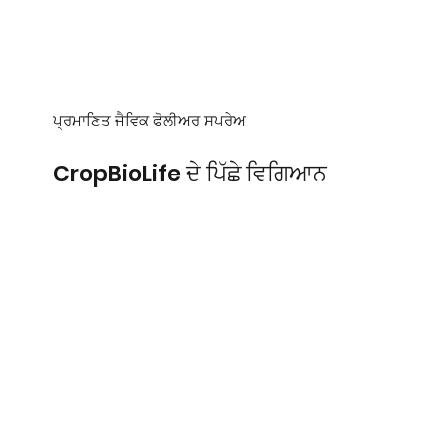
ਪ੍ਰਮਾਣਿਤ ਜੈਵਿਕ ਫੋਲੀਅਰ ਸਪਰੇਅ
CropBioLife ਦੇ ਪਿੱਛੇ ਵਿਗਿਆਨ
CropBioLife ਇੱਕ ਫੁੱਲਦਾਰ
ਸਪਰੇਅ ਹੈ ਜਿਸ ਵਿੱਚ ਕੁਦਰਤੀ
ਤੌਰ &#39;ਤੇ ਫਲੇਵੋਨੋਇਡ ਹੁੰਦੇ
ਹਨ ਜੋ ਤੁਹਾਡੀ ਫਸਲ ਵਿੱਚ ਪੌਦਿਆਂ
ਦੇ ਬਾਇਓਸਿੰਥੈਟਿਕ ਮਾਰਗ ਨੂੰ
ਉਤੇਜਿਤ ਕਰਦੇ ਹਨ, ਉਹਨਾਂ ਦੀ