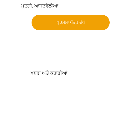
ਮੁਦਗੀ, ਆਸਟ੍ਰੇਲੀਆ
ਪ੍ਰਸੰਸਾ ਪੱਤਰ ਦੇਖੋ
ਖ਼ਬਰਾਂ ਅਤੇ ਕਹਾਣੀਆਂ
ਸਾਨੂੰ ਕੀ ਕਹਿਣਾ ਹੈ
ਪੌਦਿਆਂ ਅਤੇ ਮਿੱਟੀ ਦੀ ਸਿਹਤ,
ਅਤੇ ਸਾਰੀਆਂ ਚੀਜ਼ਾਂ ਟਿਕਾਊ
ਖੇਤੀਬਾੜੀ।