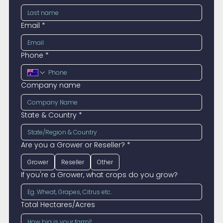
Email
*
Phone
*
Company name
State & Country
*
Are you a Grower or Reseller?
*
Grower
Reseller
Other
If you're a Grower, what crops do you grow?
Total Hectares/Acres