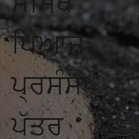
ਸਮਿਥ
ਪਿਆਜ਼
ਪ੍ਰਸੰਸਾ
ਪੱਤਰ