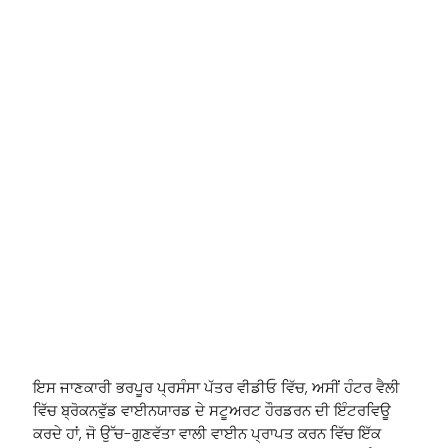
ਇਸ ਜਾਣਕਾਰੀ ਭਰਪੂਰ ਪ੍ਰਸੰਸਾ ਪੱਤਰ ਵੀਡੀਓ ਵਿੱਚ, ਅਸੀਂ ਹੰਟਰ ਵੈਲੀ
ਵਿੱਚ ਬ੍ਰੋਕਨਵੁੱਡ ਵਾਈਨਯਾਰਡ ਦੇ ਸਟੂਅਰਟ ਹੌਰਡਰਨ ਦੀ ਇੰਟਰਵਿਊ
ਕਰਦੇ ਹਾਂ, ਜੋ ਉੱਚ-ਗੁਣਵੱਤਾ ਵਾਲੀ ਵਾਈਨ ਪ੍ਰਾਪਤ ਕਰਨ ਵਿੱਚ ਇੱਕ