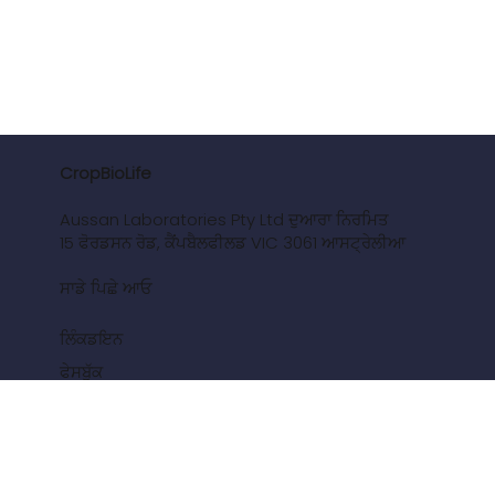
CropBioLife
Aussan Laboratories Pty Ltd ਦੁਆਰਾ ਨਿਰਮਿਤ
15 ਫੋਰਡਸਨ ਰੋਡ, ਕੈਂਪਬੈਲਫੀਲਡ VIC 3061 ਆਸਟ੍ਰੇਲੀਆ
ਸਾਡੇ ਪਿਛੇ ਆਓ
ਲਿੰਕਡਇਨ
ਫੇਸਬੁੱਕ
ਟਵਿੱਟਰ
ਯੂਟਿਊਬ
ਨੇਵੀਗੇਸ਼ਨ