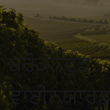
ਬ੍ਰੋਕਨਵੁੱਡ
ਵਾਈਨਯਾਰ