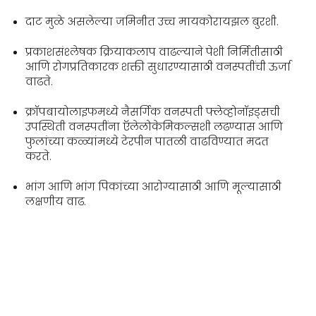
दाट मुळे असलेल्या जमिनीत उच्च मायकोरायझल बुरशी.
प्रकाशसंश्लेषक क्रियाकलाप वाढल्याने पेशी निर्मितीसाठी
आणि रोगप्रतिकारक शक्ती सुधारण्यासाठी वनस्पतींची ऊर्जा
वाढते.
क्रॉपबायोलाइफमध्ये नैसर्गिक वनस्पती फ्लेव्होनॉइड्सची
उपस्थिती वनस्पतींना ऍलेलोकेमिकल्सशी लढण्यास आणि
फुलांच्या कळ्यांमध्ये टेरपीन पातळी वाढविण्यात मदत
करते.
भांग आणि भांग पिकांच्या आरोग्यासाठी आणि मूल्यासाठी
लक्षणीय वाढ.