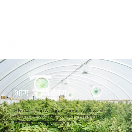
भांग आणि भांग
आमच्या Hemp &amp; Cannabis उत्पादकांनी
क्रॉपबायोलाइफ वापरून त्यांच्या गुंतवणुकीवर
उल्लेखनीय परतावा दिला आहे.