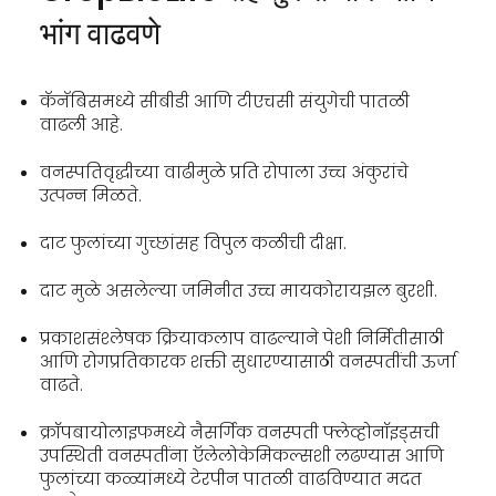
भांग वाढवणे
कॅनॅबिसमध्ये सीबीडी आणि टीएचसी संयुगेची पातळी
वाढली आहे.
वनस्पतिवृद्धीच्या वाढीमुळे प्रति रोपाला उच्च अंकुरांचे
उत्पन्न मिळते.
दाट फुलांच्या गुच्छांसह विपुल कळीची दीक्षा.
दाट मुळे असलेल्या जमिनीत उच्च मायकोरायझल बुरशी.
प्रकाशसंश्लेषक क्रियाकलाप वाढल्याने पेशी निर्मितीसाठी
आणि रोगप्रतिकारक शक्ती सुधारण्यासाठी वनस्पतींची ऊर्जा
वाढते.
क्रॉपबायोलाइफमध्ये नैसर्गिक वनस्पती फ्लेव्होनॉइड्सची
उपस्थिती वनस्पतींना ऍलेलोकेमिकल्सशी लढण्यास आणि
फुलांच्या कळ्यांमध्ये टेरपीन पातळी वाढविण्यात मदत