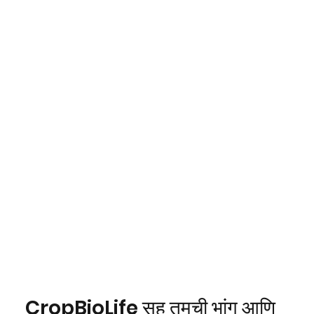
CropBioLife सह तुमची भांग आणि