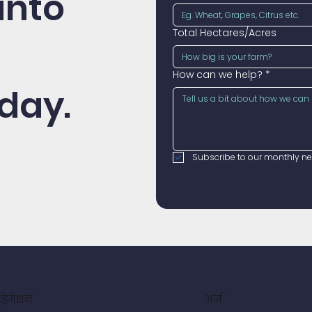
into
Total Hectares/Acres
How can we help?
*
day.
Subscribe to our monthly new
व्हिगेशन
अर्ज