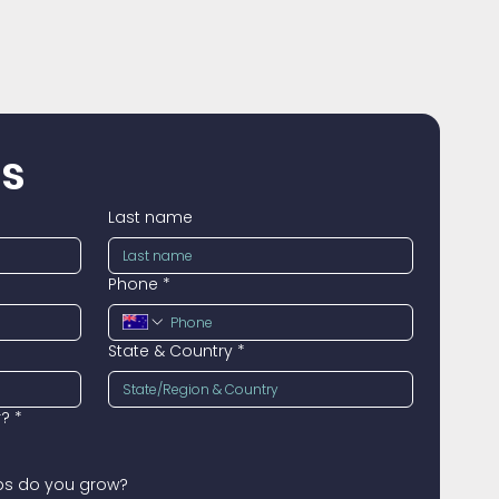
us
Last name
Phone
*
State & Country
*
r?
*
ops do you grow?