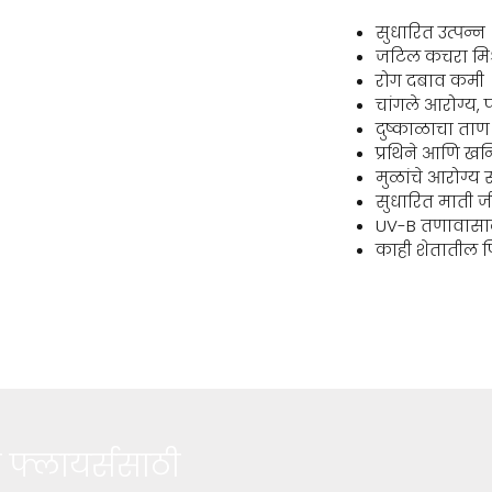
सुधारित उत्पन्न
जटिल कचरा मिश
रोग दबाव कमी
चांगले आरोग्य,
दुष्काळाचा ता
प्रथिने आणि खन
मुळांचे आरोग्य 
सुधारित माती जी
UV-B तणावासाठी
काही शेतातील पि
फ्लायर्ससाठी