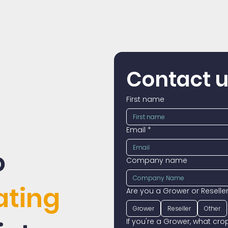
Contact 
First name
Email
*
o
Company name
ating
Are you a Grower or Reselle
Grower
Reseller
Other
If you're a Grower, what cr