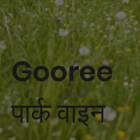
Gooree
पार्क वाइन