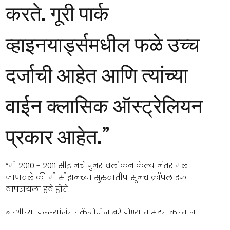
करते. गूरी पार्क
व्हाइनयार्ड्समधील फळे उच्च
दर्जाची आहेत आणि त्यांच्या
वाईन क्लासिक ऑस्ट्रेलियन
प्रकार आहेत.”
“मी 2010 - 2011 सीझनचे पुनरावलोकन केल्यानंतर मला
जाणवले की मी सीझनच्या सुरुवातीपासूनच क्रॉपलाइफ
वापरायला हवे होते.
बुरशीच्या हल्ल्यांनंतर कॅनोपीज बरे होण्यात मदत करताना
दिसून आलेला फरक उल्लेखनीय होता.