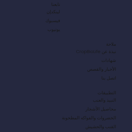
تابعنا
لينكدإن
فيسبوك
يوتيوب
ملاحة
نبذة عن CropBioLife
شهادات
الأخبار والقصص
اتصل بنا
التطبيقات
النبيذ والعنب
محاصيل الأشجار
الخضروات والفواكه المطحونة
القنب والحشيش