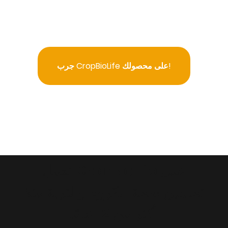
جرب CropBioLife على محصولك!
تعمل CropBioLife على
تحسين صحة الكروم والتربة منذ
أكثر من 12 عامًا.