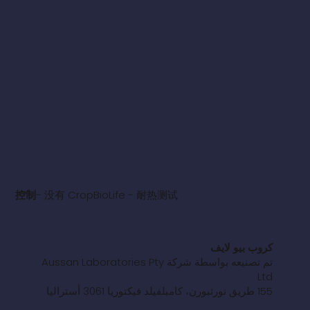
控制
- 没有 CropBioLife - 耐热测试
كروب بيو لايف
تم تصنيعه بواسطة شركة Aussan Laboratories Pty
Ltd
155 طريق نورثبورن، كامبلفيلد فيكتوريا 3061 أستراليا