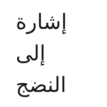
إشارة
إلى
النضج