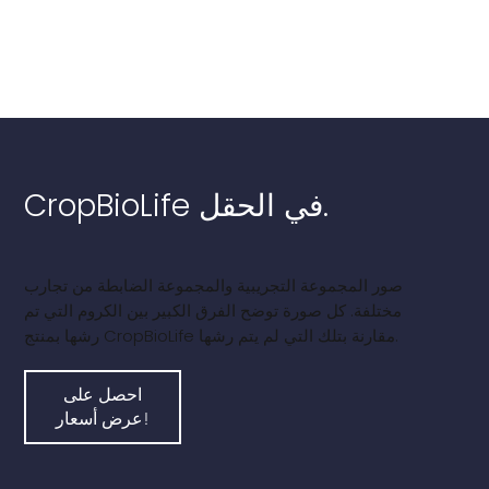
CropBioLife في الحقل.
صور المجموعة التجريبية والمجموعة الضابطة من تجارب
مختلفة. كل صورة توضح الفرق الكبير بين الكروم التي تم
رشها بمنتج CropBioLife مقارنة بتلك التي لم يتم رشها.
احصل على
عرض أسعار!