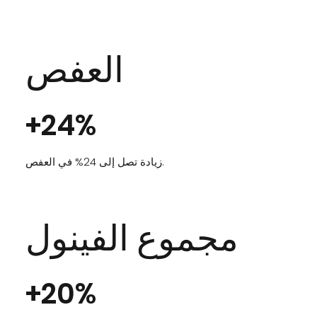
العفص
+24%
زيادة تصل إلى 24% في العفص.
مجموع الفينول
+20%