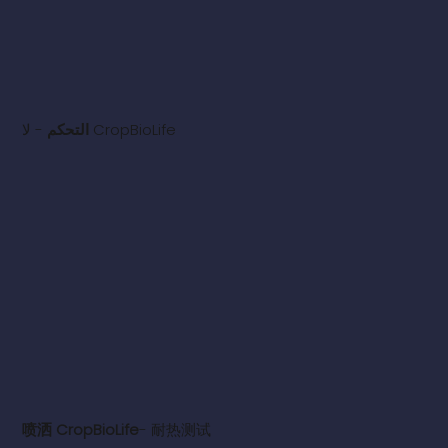
- لا CropBioLife
التحكم
喷洒 CropBioLife
- 耐热测试