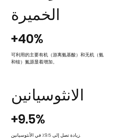
الخميرة
+40%
可利用的主要有机（游离氨基酸）和无机（氨
和铵）氮源显着增加。
الانثوسيانين
+9.5%
زيادة تصل إلى 9.5٪ في الأنثوسيانين.