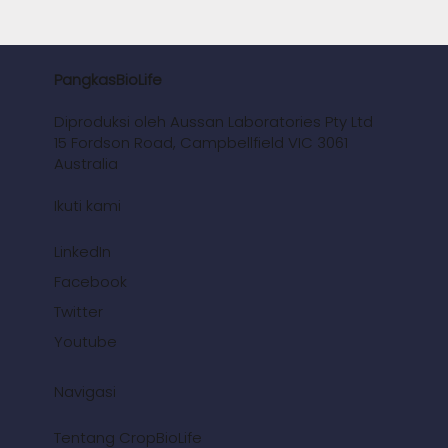
PangkasBioLife
Diproduksi oleh Aussan Laboratories Pty Ltd
15 Fordson Road, Campbellfield VIC 3061
Australia
Ikuti kami
LinkedIn
Facebook
Twitter
Youtube
Navigasi
Tentang CropBioLife