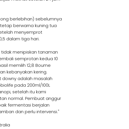
potong berlebihan) sebelumnya
tetap berwarna kuning tua
Setelah menyemprot
,5 dalam tiga hari.
 tidak menipiskan tanaman
embali semprotan kedua 10
asil memilih 12,8 Boume
dan kebanyakan kering.
t downy adalah masalah
iolife pada 200ml/100L
opi, setelah itu kami
tan normal. Pembuat anggur
aik fermentasi berjalan
mban dan perlu intervensi."
ralia