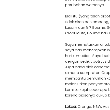
perubahan warnanya.
Blok itu (yang telah di
tidak akan berkembang, 
kusam dan 8,7 Boume. 
CropBioLife, Boume naik 0
Saya memutuskan untuk
saya dan menerapkan k
hari kemudian. Saya berh
dengan sedikit botrytis 
Juga pada blok caberne
dimana semprotan Cropb
membantu pemulihan kan
melanjutkan penyempro
kami terkejut seberapa b
karena biasanya cukup la
Lokasi:
Orange, NSW, Aust