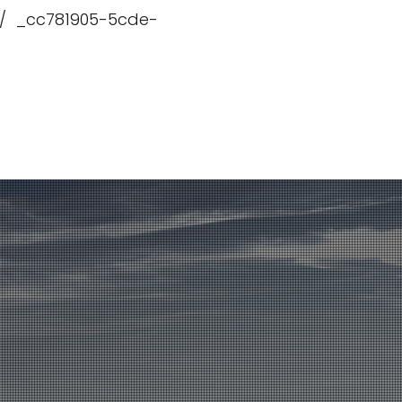
// _cc781905-5cde-
ndidikan
Testimonials, News and Trials
Hubungi kami