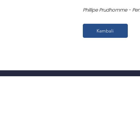
Phillipe Prudhomme - Pemil
Kembali
vigasi
Aplikasi
ntang CropBioLife
Anggur dan Anggur 
stimonial
Tanaman Pohon
rita dan Cerita
Sayuran dan Buah Gil
bungi kami
Rami dan Ganja