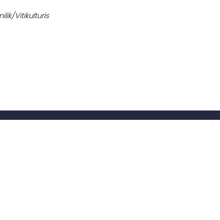
ik/Vitikulturis
Tumbuh Bersama Kami
Hubungi kami untuk
mempelajari lebih lanjut
Meja
tentang cara
menggunakan atau
ing
menjual kembali
CropBioLife.