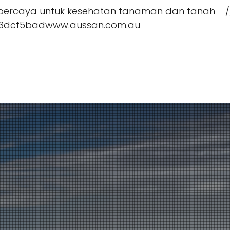
tepercaya untuk kesehatan tanaman dan tanah 
3dcf5bad
www.aussan.com.au
Aplikasi CropBioLife
Sumber Daya & Pe