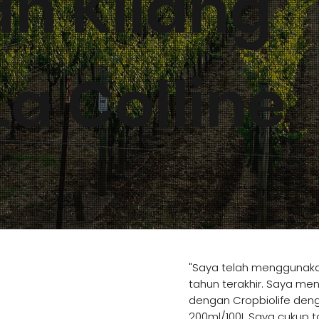
an Kilang
a Colline
"Saya telah menggunaka
tahun terakhir. Saya men
dengan Cropbiolife den
200ml/100L Saya cukup t