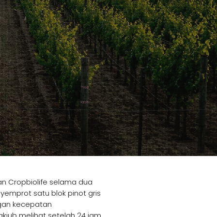
n Cropbiolife selama dua
yemprot satu blok pinot gris
gan kecepatan
akjub melihat setelah 24 jam