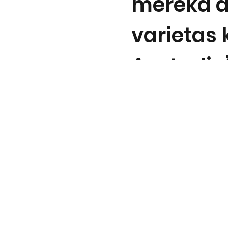
mereka 
varietas 
Australia
“Setelah saya meninjau mu
menyadari bahwa saya 
Croplife sejak awal musim
Perbedaan yang ditunju
kanopi pulih setelah sera
Saya percaya saya akan 
baik dari semprotan fungi