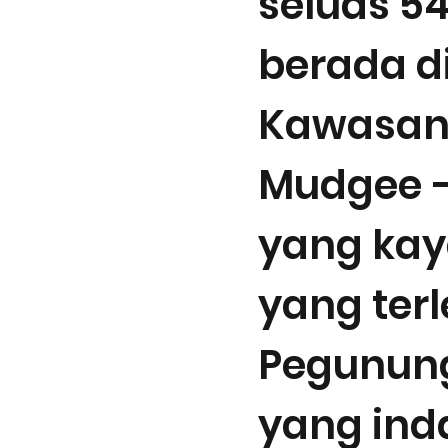
seluas 54
berada d
Kawasan
Mudgee 
yang kay
yang terl
Pegunun
yang ind