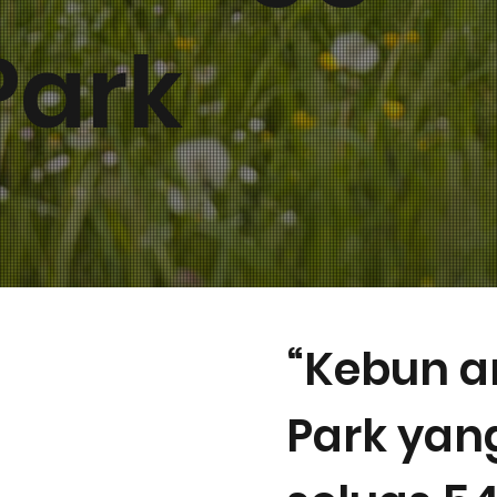
Park
“Kebun a
Park yan