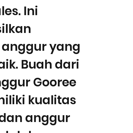
es. Ini
ilkan
 anggur yang
ik. Buah dari
ggur Gooree
liki kualitas
i dan anggur