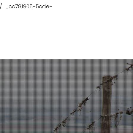
// _cc781905-5cde-
ndidikan
Testimonials, News and Trials
Hubungi kami