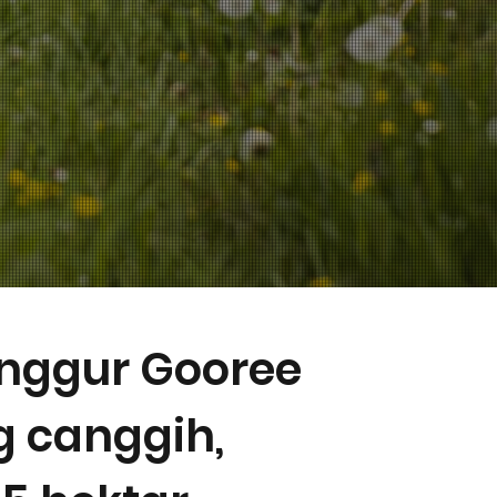
nggur Gooree
g canggih,