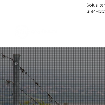
Solusi 
3194-bb