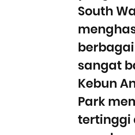
South Wal
menghas
berbagai
sangat ba
Kebun An
Park memi
tertingg