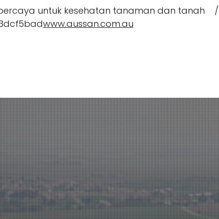
tepercaya untuk kesehatan tanaman dan tanah 
3dcf5bad
www.aussan.com.au
Aplikasi CropBioLife
Sumber Daya & Pe