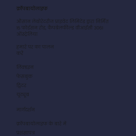
क्रॉपबायोलाइफ
औसान लेबोरेटरीज प्राइवेट लिमिटेड द्वारा निर्मित
15 फोर्डसन रोड, कैंपबेलफील्ड वीआईसी 3061
ऑस्ट्रेलिया
हमारे पर का पालन
करें
लिंक्डइन
फेसबुक
ट्विटर
यूट्यूब
मार्गदर्शन
क्रॉपबायोलाइफ के बारे में
प्रशंसापत्र