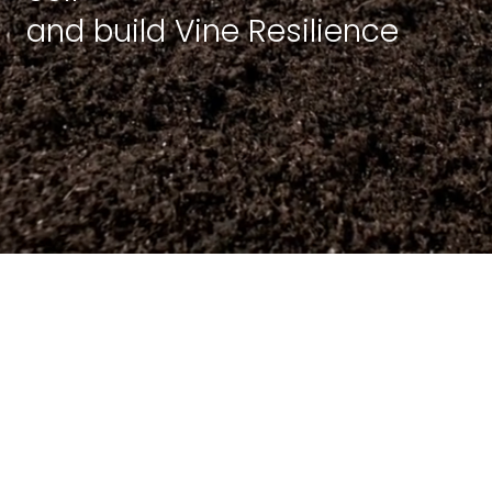
and build Vine Resilience
&quot;CropBioLife
फ्लेवोनोइड्स का एक अनूठा
मिश्रण है जो पौधों और मिट्टी
दोनों के साथ सबसे अनोखे
तरीके से इंटरैक्ट करता है, जो