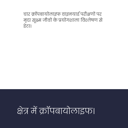
चार क्रॉपबायोलाइफ वाइनयार्ड परीक्षणों पर
मृदा सूक्ष्म जीवों के प्रयोगशाला विश्लेषण से
डेटा।
क्षेत्र में क्रॉपबायोलाइफ।