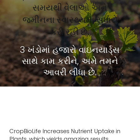
સમયથી વેલાઓ અને
જમીનના સ્વાસ્થ્યમાં સુધારો
કરી રહી છે.
3 ખંડોમાં હજારો વાઇનયાર્ડ્સ
સાથે કામ કરીને, અમે તમને
આવરી લીધા છે.
આ આંકડા
CropBioLife Increases Nutrient Uptake in
Plants, which yields amazing results.