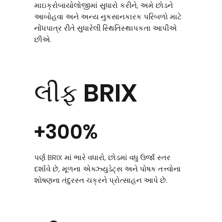
માઇક્રોબાયોલોજીમાં સુધારો કરીને, અમે છોડને
આબોહવા અને અન્ય નુકસાનકારક પરિબળો માટે
નોંધપાત્ર રીતે સુધારેલી સ્થિતિસ્થાપકતા આપીએ
છીએ.
લીફ BRIX
+300%
પર્ણ BRIX માં ભારે વધારો, છોડમાં વધુ ઉર્જા સ્તર
દર્શાવે છે, મૂળના એક્ઝ્યુડેટ્સ અને પોષક તત્ત્વોના
શોષણના તંદુરસ્ત ચક્રને પ્રોત્સાહન આપે છે.