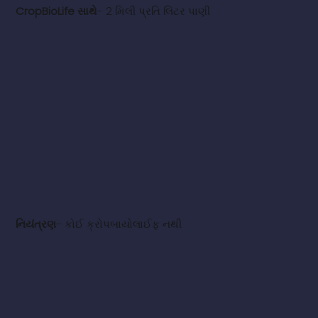
CropBioLife સાથે
- 2 મિલી પ્રતિ લિટર પાણી
નિયંત્રણ
- કોઈ ક્રોપબાયોલાઈફ નથી