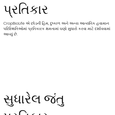
પ્રતિકાર
CropBioLife એ છોડની હિમ, દુષ્કાળ અને અન્ય આત્યંતિક હવામાન
પરિસ્થિતિઓમાં પ્રતિકારક ક્ષમતામાં ઘણો સુધારો કરવા માટે દર્શાવવામાં
આવ્યું છે.
સુધારેલ જંતુ