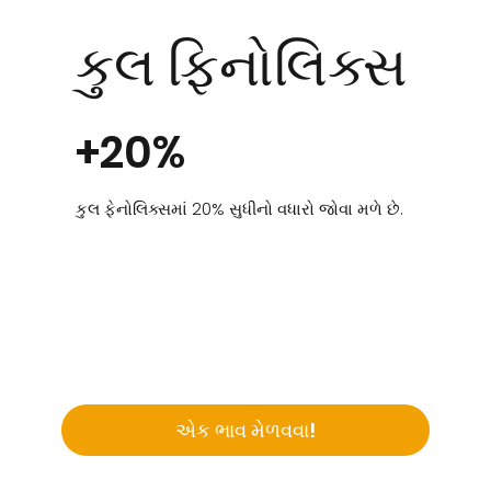
કુલ ફિનોલિક્સ
+20%
કુલ ફેનોલિક્સમાં 20% સુધીનો વધારો જોવા મળે છે.
એક ભાવ મેળવવા!