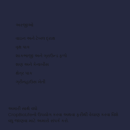
અરજીઓ
વાઇન અને ટેબલ દ્રાક્ષ
વૃક્ષ પાક
શાકભાજી અને ગ્રાઉન્ડ ફળો
શણ અને કેનાબીસ
ક્ષેત્ર પાક
ગ્રીનહાઉસ ખેતી
અમારી સાથે વધો
CropBioLifeનો ઉપયોગ કરવા અથવા ફરીથી વેચાણ કરવા વિશે
વધુ જાણવા માટે અમારો સંપર્ક કરો.