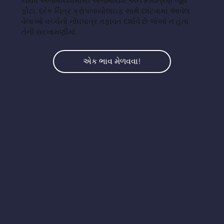
વિવિધ અજમાયશમાંથી અજમાયશ અને નિયંત્રણ જૂથ
ફોટા. દરેક ચિત્ર ક્રોપબાયોલાઇફ સાથે છાંટવામાં આવેલ
વેલાઓ વચ્ચેનો નોંધપાત્ર તફાવત દર્શાવે છે જેઓ ન હતા
તેની સરખામણીમાં.
એક ભાવ મેળવવા!