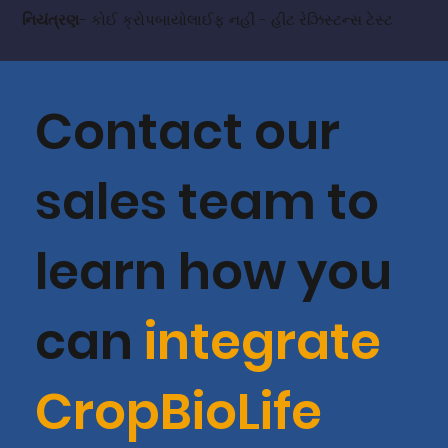
નિયંત્રણ
- કોઈ ક્રોપબાયોલાઈફ નહીં - હીટ રેઝિસ્ટન્સ ટેસ્ટ
Contact our
sales team to
learn how you
can
integrate
CropBioLife