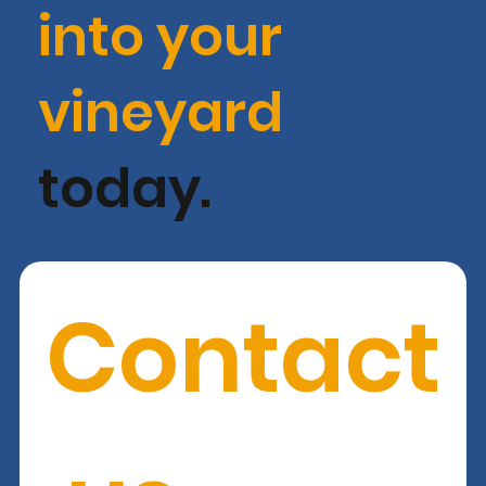
into your
vineyard
today.
Contact