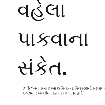
વહેલા
પાકવાના
સંકેત.
3-સિઝનના સમયગાળા દરમિયાનના નિયંત્રણની સરખામણી
ગુચ્છોમાં ટકાવારીમાં તફાવત નોંધપાત્ર હતો.