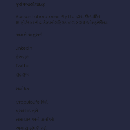
ક્રોપબાયોલાઇફ
Aussan Laboratories Pty Ltd દ્વારા ઉત્પાદિત
15 ફોર્ડસન રોડ, કેમ્પબેલફિલ્ડ VIC 3061 ઓસ્ટ્રેલિયા
અમને અનુસરો
LinkedIn
ફેસબુક
Twitter
યુટ્યુબ
સંશોધક
CropBioLife વિશે
પ્રશંસાપત્રો
સમાચાર અને વાર્તાઓ
અમારો સંપર્ક કરો