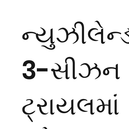
ન્યુઝીલેન્ડ
3-સીઝન
ટ્રાયલમાં