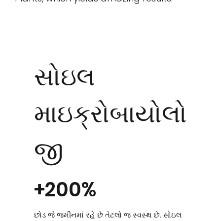
સોઇલ
માઇક્રોબાયોલો
જી
+200%
છોડ જે જમીનમાં રહે છે તેટલો જ સ્વસ્થ છે. સોઇલ