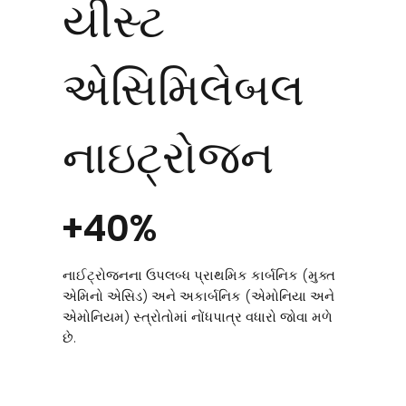
યીસ્ટ
એસિમિલેબલ
નાઇટ્રોજન
+40%
નાઈટ્રોજનના ઉપલબ્ધ પ્રાથમિક કાર્બનિક (મુક્ત
એમિનો એસિડ) અને અકાર્બનિક (એમોનિયા અને
એમોનિયમ) સ્ત્રોતોમાં નોંધપાત્ર વધારો જોવા મળે
છે.