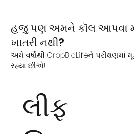
હજુ પણ અમને કૉલ આપવા મ
ખાતરી નથી?
અમે વર્ષોથી CropBioLifeને પરીક્ષણમાં મ
રહ્યા છીએ!
લીફ