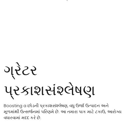
ગ્રેટર
પ્રકાશસંશ્લેષણ
Boosting a છોડની પ્રકાશસંશ્લેષણ, વધુ ઉર્જા ઉત્પાદન અને
મૂળમાંથી ઉત્સર્જનમાં પરિણમે છે. આ તમારા પાક માટે ટકાઉ, આરોગ્ય
વધારવામાં મદદ કરે છે.