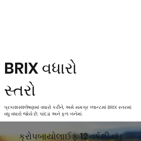
BRIX વધારો
સ્તરો
પ્રકાશસંશ્લેષણમાં વધારો કરીને, અમે સમગ્ર પ્લાન્ટમાં BRIX સ્તરમાં
વધુ વધારો જોયે છે; પાંદડા અને ફળ બંનેમાં.
ક્રોપબાયોલાઈફ 12 વર્ષથી વધુ