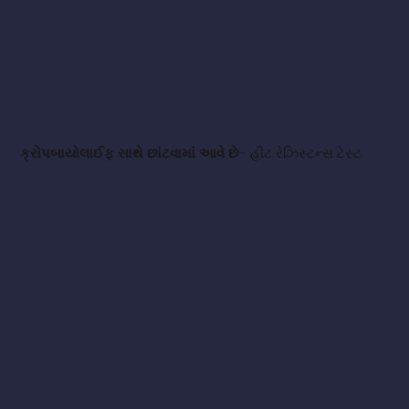
ક્રોપબાયોલાઈફ સાથે છાંટવામાં આવે છે
- હીટ રેઝિસ્ટન્સ ટેસ્ટ