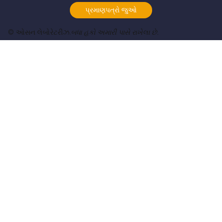
પ્રમાણપત્રો જુઓ
© ઓસન લેબોરેટરીઝ.
બધા હકો અમારી પાસે રાખેલા છે.