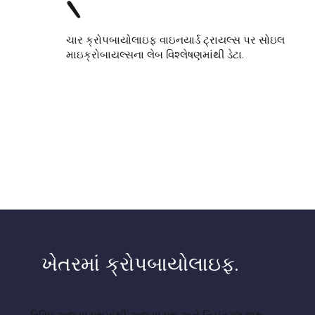
ચાર ક્રોપબાયોલાઇફ વાઇનયાર્ડ ટ્રાયલ્સ પર સોઇલ
માઇક્રોબાયલ્સના લેબ વિશ્લેષણમાંથી ડેટા.
ખેતરમાં ક્રોપબાયોલાઇફ.