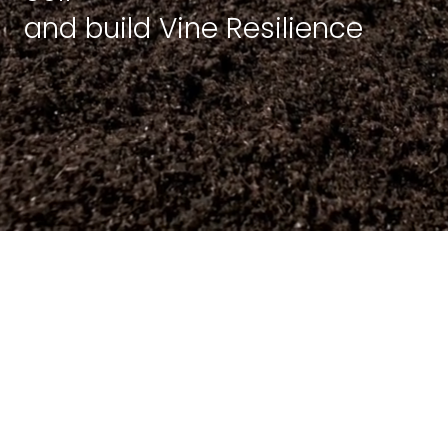
and build Vine Resilience
&quot;ક્રોપબાયોલાઇફ એ
ફ્લેવોનોઇડ્સનું એક અનોખું
મિશ્રણ છે જે છોડ અને જમીન
બંને સાથે અત્યંત અનન્ય રીતે
ક્રિયાપ્રતિક્રિયા કરે છે, જે