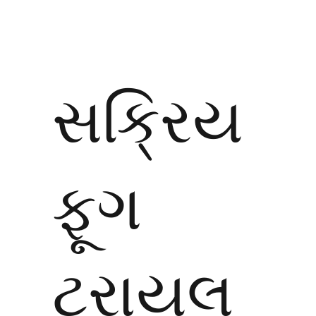
સક્રિય
ફૂગ
ટ્રાયલ