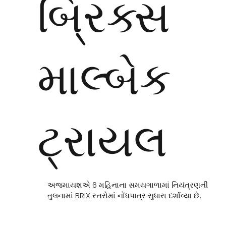
બ્રિક્સ
માલ્બેક
ટ્રાયલ
અજમાયશએ 6 મહિનાના સમયગાળામાં નિયંત્રણની
તુલનામાં BRIX સ્તરોમાં નોંધપાત્ર સુધારા દર્શાવ્યા છે.