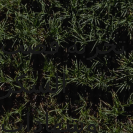
تجربة قصب
السكر
وشهادات