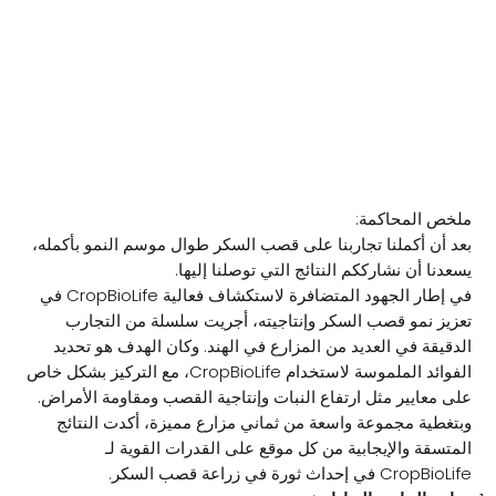
عرض تجربة قصب السكر من
CropBioLife #2
ملخص المحاكمة:
بعد أن أكملنا تجاربنا على قصب السكر طوال موسم النمو بأكمله،
يسعدنا أن نشارككم النتائج التي توصلنا إليها.
في إطار الجهود المتضافرة لاستكشاف فعالية CropBioLife في
تعزيز نمو قصب السكر وإنتاجيته، أجريت سلسلة من التجارب
الدقيقة في العديد من المزارع في الهند. وكان الهدف هو تحديد
الفوائد الملموسة لاستخدام CropBioLife، مع التركيز بشكل خاص
على معايير مثل ارتفاع النبات وإنتاجية القصب ومقاومة الأمراض.
وبتغطية مجموعة واسعة من ثماني مزارع مميزة، أكدت النتائج
المتسقة والإيجابية من كل موقع على القدرات القوية لـ
CropBioLife في إحداث ثورة في زراعة قصب السكر.