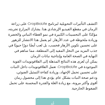
CropBioLife
اكتشف التأثيرات التحويلية لبرنامج CropBioLife على زراعة
الرمان في مقطع الفيديو الإرشادي هذا. يشارك المزارع تجربته،
مؤكدًا على التحسينات الكبيرة في نمو الغطاء النباتي والخضرة
وزيادة ملحوظة في عدد الأزهار. لم يعمل هذا الانتشار للزهور
على تحسين تكوين الأزهار فحسب، بل لعب أيضًا دورًا حيويًا في
جذب المزيد من النحل المفيد إلى المنطقة، مما ساهم في
النهاية في الصحة العامة وإنتاجية نباتات الرمان.
يمكن أن تُعزى هذه النتائج المذهلة إلى الفلافونويدات القوية
الموجودة في CropBioLife. تعمل الفلافونويدات داخل النبات
على تحسين تحمل الإجهاد، وزيادة كفاءة التمثيل الضوئي،
ودعم صحة النبات بشكل عام. يؤدي هذا إلى محصول رمان
أقوى وأكثر مرونة، مع زيادة الغلة والقدرة المحسنة على تحمل
الضغوط الخارجية.
عُد