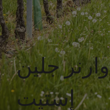
ارنر جلين
إستيت