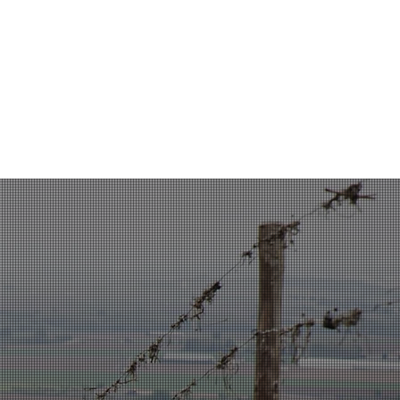
اتصل بنا
الشهادات والأخبار والتجارب
ما هو CropBioLife؟