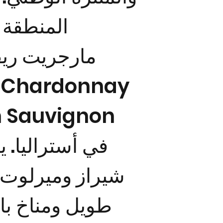
المنطقة 
مارجريت ريف
شيراز وميرلوت 
طويل ومناخ بار