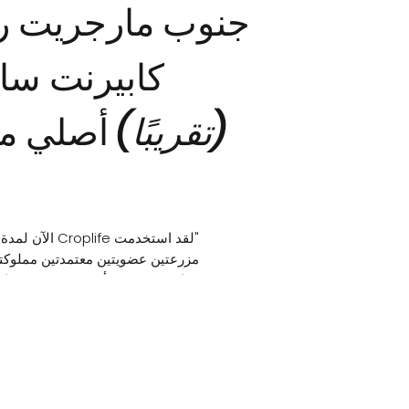
جنوب مارجريت ري
كابيرنت سا
(تقريبًا)
أصلي من
"لقد استخدمت ife
مزرعتين عضويتين معتمدتين مملوكت
ومارجريت ريفر. أجد صعوبة في تجاوز
في الموسم الماضي، عدت لأول مرة
لم يتطلب ترقق العناقيد الخضراء - كا
فيه استخدام roplife
حققوا فيها هذه النتيجة.