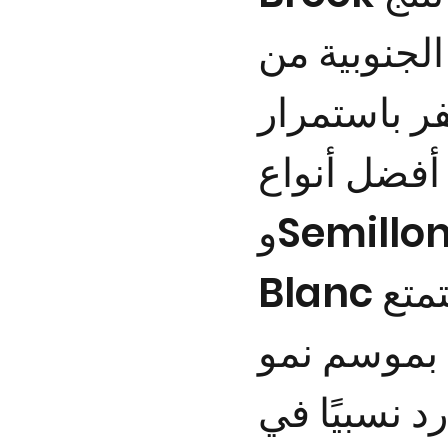
الجنوبية من
ر باستمرار
أفضل أنواع Chardonnay
وSemillon Sauvignon
Blanc في أستراليا. يتمتع
بموسم نمو
د نسبيًا في