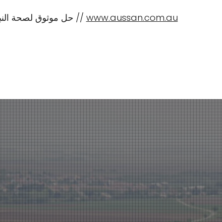
www.aussan.com.au
حل موثوق لصحة النبات والتربة //
تطبيقات CropBioLife