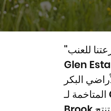
"يقع مزرعتنا للعنب Warner
Glen E على مساحة
لأراضي البكر
المتاخمة لـ Chapman
Brook والمنتزه الوطني. تنتج