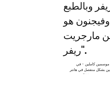
فر وبالطبع
وفيجنون هو
 مارجريت
ريفر".
Cropl الآن لمدة موسمين كاملين - في
ين بشكل منفصل في هانتر
 موسم بدونها الآن.
 إلى محصول ميرلوت الذي
ن هذا هو العام الأول الذي تم
C عليه والمرة الأولى في الذاكرة الحديثة التي