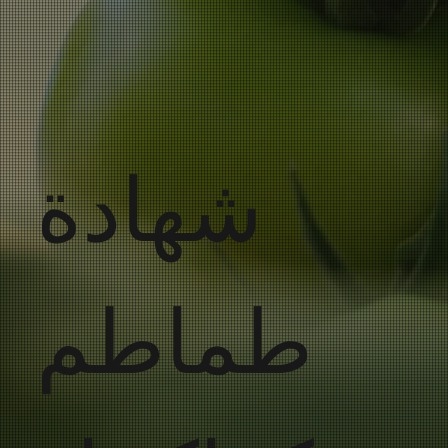
شهادة
طماطم