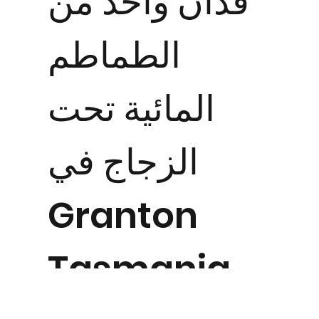
فدان واحد من
الطماطم
المائية تحت
الزجاج في
Granton
Tasmania
"لقد استخدمنا CropBioLife منذ اليوم الأول