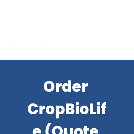
Order 
CropBioLif
e (Quote 