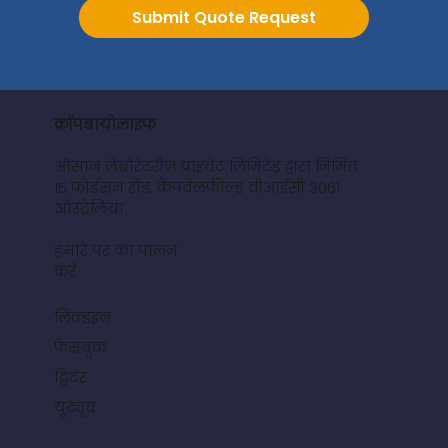
Submit Quote Request
क्रॉपबायोलाइफ
औसान लेबोरेटरीज प्राइवेट लिमिटेड द्वारा निर्मित
15 फोर्डसन रोड, कैंपबेलफील्ड वीआईसी 3061
ऑस्ट्रेलिया
हमारे पर का पालन
करें
लिंक्डइन
फेसबुक
ट्विटर
यूट्यूब