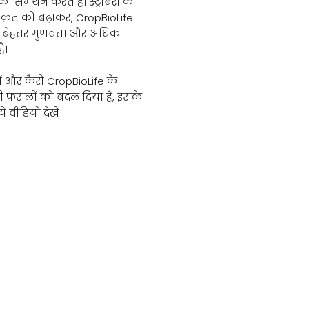
ा समर्थन करते हैं। स्ट्रॉबेरी के
 ताक़त को बढ़ाकर, CropBioLife
, बेहतर गुणवत्ता और अधिक
ै।
में और कैसे CropBioLife के
बेरी फसलों को बदल दिया है, इसके
 वीडियो देखें।