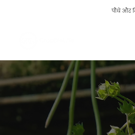
पौधे और म