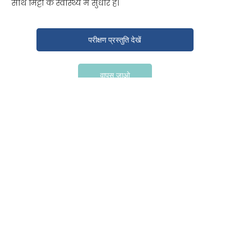
साथ मिट्टी के स्वास्थ्य में सुधार है।
परीक्षण प्रस्तुति देखें
वापस जाओ
क्रॉपबायोलाइफ
औसान लेबोरेटरीज प्राइवेट लिमिटेड द्वारा निर्मित
15 फोर्डसन रोड, कैंपबेलफील्ड वीआईसी 3061
ऑस्ट्रेलिया
हमारे पर का पालन
करें
लिंक्डइन