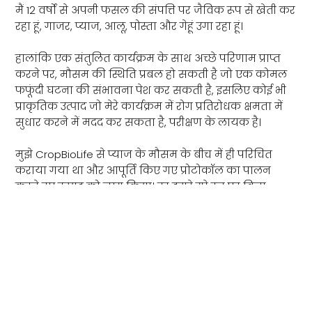
मैं 12 वर्षों से अपनी फसल की संपत्ति पर जैविक रूप से खेती कर
रहा हूं, गाजर, प्याज, आलू, पोस्ता और गेहूं उगा रहा हूं।
हालांकि एक संतुलित कार्यक्रम के साथ अच्छे परिणाम प्राप्त
करने पर, मौसम की स्थिति प्रबल हो सकती है जो एक कोमल
फफूंदी घटना की संभावना पेश कर सकती है, इसलिए कोई भी
प्राकृतिक उत्पाद जो मेरे कार्यक्रम में रोग प्रतिरोधक क्षमता में
सुधार करने में मदद कर सकता है, परीक्षण के लायक है।
मुझे CropBioLife से प्याज के मौसम के बीच में ही परिचित
कराया गया था और आपूर्ति किए गए प्रोटोकॉल का पालन
करते हुए उत्पाद को लागू किया। हर दूसरे स्प्रे रन पर बिना
छिड़काव वाले नियंत्रण क्षेत्र छोड़ दिए गए थे।
पहला दृश्य चिन्ह, कुछ ही हफ्तों में, पत्तों का गहरा रंग था। करीब
से जांच करने पर पता चला कि प्याज पर गहरी मोटी पत्तियां और
मोटी मजबूत गर्दन है। मैंने स्प्रे प्रोटोकॉल का पालन जारी रखा
और उच्च उपस्थिति की अवधि के दौरान भी सिंथेटिक
कवकनाशी के उपयोग से बचा। दिसंबर के मध्य में तेज़ हवाएँ