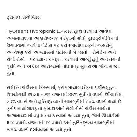
ટ્રાયલ સિનોપ્સિસ:
HyGreens Hydroponic LLP દ્વારા હાથ ધરવામાં આવેલા
અજમાયશના આશ્ચર્યજનક પરિણામો શોધો, હાઇડ્રોપોનિકલી
ઉગાડવામાં આવેલા લેટીસ પર ક્રોપબાયોલાઇફની અસરોનું
અન્વેષણ કરો. અભ્યાસમાં લેટીસની બે જાતો - રોમેઈન અને
રોલો રોસો - પર ધ્યાન કેન્દ્રિત કરવામાં આવ્યું હતું અને તેમની
વૃદ્ધિ અને એકંદર આરોગ્યમાં નોંધપાત્ર સુધારાઓ જોવા મળ્યા
હતા.
રોમેઈન લેટીસના કિસ્સામાં, ક્રોપબાયોલાઈફના પર્ણસમૂહના
ઉપયોગથી છોડના તાજા વજનમાં 38% સુધીનો વધારો, ઊંચાઈમાં
20% વધારો અને હરિતદ્રવ્યની સામગ્રીમાં 7.5% વધારો થયો છે.
ક્રોપબાયોલાઇફના ફાયદાઓને રોલો રોસો લેટીસ સાથેના
અજમાયશમાં વધુ માન્ય કરવામાં આવ્યા હતા, જેમાં ઊંચાઈમાં
16% વધારો, વજનમાં 11% વધારો અને હરિતદ્રવ્ય સામગ્રીમાં
8.5% વધારો દર્શાવવામાં આવ્યો હતો.