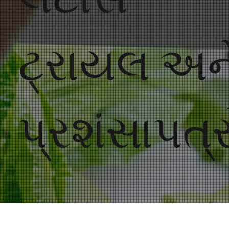
ટ્રાયલ અન
પ્રશંસાપત્ર