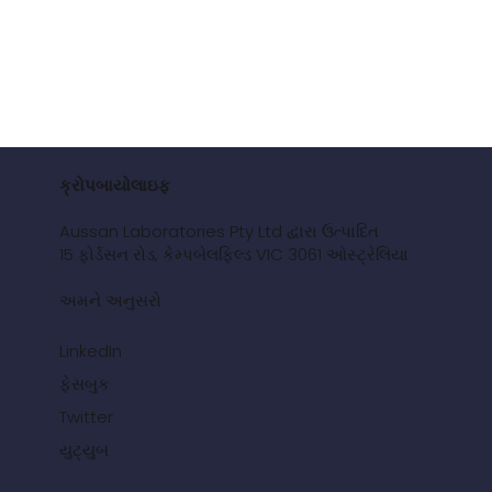
ક્રોપબાયોલાઇફ
Aussan Laboratories Pty Ltd દ્વારા ઉત્પાદિત
15 ફોર્ડસન રોડ, કેમ્પબેલફિલ્ડ VIC 3061 ઓસ્ટ્રેલિયા
અમને અનુસરો
LinkedIn
ફેસબુક
Twitter
યુટ્યુબ