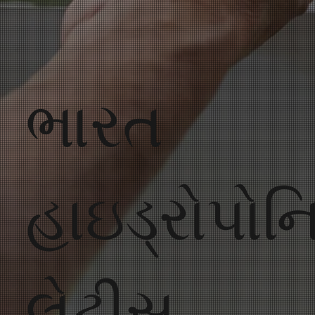
ભારત
હાઇડ્રોપોન
લેટીસ