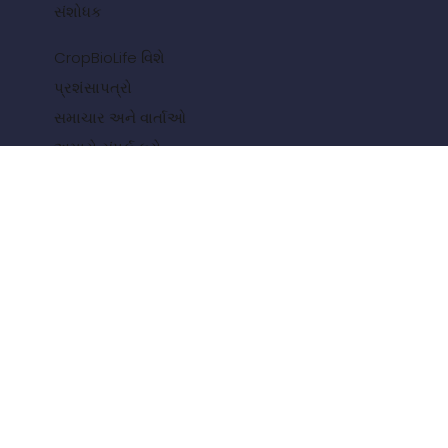
સંશોધક
CropBioLife વિશે
પ્રશંસાપત્રો
સમાચાર અને વાર્તાઓ
અમારો સંપર્ક કરો
અરજીઓ
વાઇન અને ટેબલ દ્રાક્ષ
વૃક્ષ પાક
શાકભાજી અને ગ્રાઉન્ડ ફળો
શણ અને કેનાબીસ
ક્ષેત્ર પાક
ગ્રીનહાઉસ ખેતી