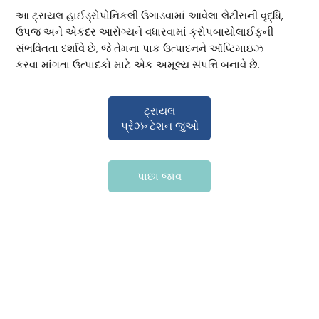
આ ટ્રાયલ હાઈડ્રોપોનિકલી ઉગાડવામાં આવેલા લેટીસની વૃદ્ધિ,
ઉપજ અને એકંદર આરોગ્યને વધારવામાં ક્રોપબાયોલાઈફની
સંભવિતતા દર્શાવે છે, જે તેમના પાક ઉત્પાદનને ઑપ્ટિમાઇઝ
કરવા માંગતા ઉત્પાદકો માટે એક અમૂલ્ય સંપત્તિ બનાવે છે.
ટ્રાયલ
પ્રેઝન્ટેશન જુઓ
પાછા જાવ