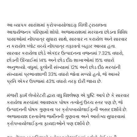
પ્રસ્તુતિ
આ વ્યાપક સારાંશમાં ક્રોપબાયોલાઇફ ચિલી ટ્રાયલના
આશ્ચર્યજનક પરિણામો શોધો. અજમાયશમાં મરચાના છોડના વિવિધ
પાસાઓમાં નોંધપાત્ર સુધારા સાથે, સારવાર ન કરાયેલ અને સારવાર
ન કરાયેલ પ્લોટ વચ્ચે નોંધપાત્ર તફાવતો બહાર આવ્યા હતા.
સારવાર કરાયેલા છોડે એકંદર ઉત્પાદનના વજનમાં 7.32% વધારો,
છોડની ઊંચાઈમાં 14% અને છોડ દીઠ શાખાઓમાં 15% વધારો
અનુભવ્યો. વધુમાં, ફૂલોની સંખ્યામાં 12% અને છોડ દીઠ મરચાંની
સંખ્યામાં પ્રભાવશાળી 33% વધારો જોવા મળ્યો હતો, જે આખરે
પ્રતિ એકર ઉપજમાં 43% વધારો તરફ દોરી જાય છે.
મંજરી ફાર્મ લેબોરેટરી દ્વારા વધુ વિશ્લેષણ એ પુષ્ટિ આપે છે કે સારવાર
કરાયેલા મરચાંમાં આવશ્યક પોષક તત્વોનું ઉચ્ચ સ્તર પણ છે, જે
ઉત્પાદનની પોષક ગુણવત્તા પર ક્રોપબાયોલાઈફની અસર દર્શાવે છે.
અજમાયશ દસ્તાવેજ જમીનની ગુણવત્તા અને આરોગ્ય સુધારવામાં
ક્રોપબાયોલાઈફના ફાયદાઓને પણ દર્શાવે છે.