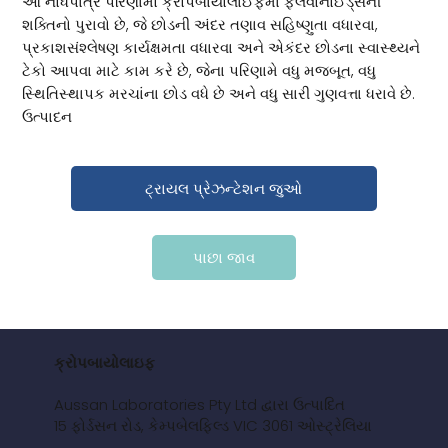
આ નોંધપાત્ર પરિણામો ક્રોપબાયોલાઈફમાં ફ્લેવોનોઈડ્સની
શક્તિનો પુરાવો છે, જે છોડની અંદર તણાવ સહિષ્ણુતા વધારવા,
પ્રકાશસંશ્લેષણ કાર્યક્ષમતા વધારવા અને એકંદર છોડના સ્વાસ્થ્યને
ટેકો આપવા માટે કામ કરે છે, જેના પરિણામે વધુ મજબૂત, વધુ
સ્થિતિસ્થાપક મરચાંના છોડ વધે છે અને વધુ સારી ગુણવત્તા ધરાવે છે.
ઉત્પાદન
ટ્રાયલ પ્રેઝન્ટેશન જુઓ
પાછા જાવ
ક્રોપબાયોલાઇફ
Aussan Laboratories Pty Ltd દ્વારા ઉત્પાદિત
15 ફોર્ડસન રોડ, કેમ્પબેલફિલ્ડ VIC 3061 ઓસ્ટ્રેલિયા