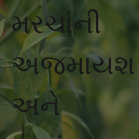
મરચાંની
અજમાયશ
અને