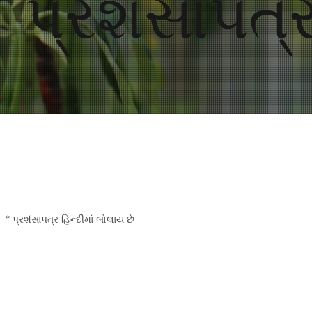
પ્રશંસાપત્ર
વિડિઓ પ્રશંસાપત્ર
* પ્રશંસાપત્ર હિન્દીમાં બોલાય છે