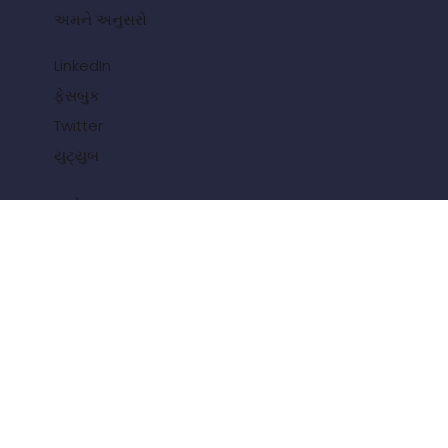
અમને અનુસરો
LinkedIn
ફેસબુક
Twitter
યુટ્યુબ
સંશોધક
CropBioLife વિશે
પ્રશંસાપત્રો
સમાચાર અને વાર્તાઓ
અમારો સંપર્ક કરો
અરજીઓ