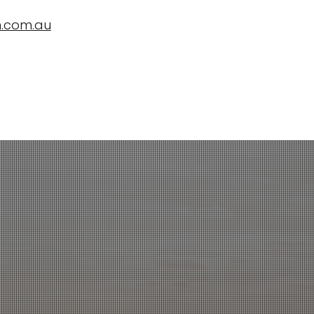
.com.au
ને શિક્ષણ
Testimonials, News and Trials
અમારો સંપર્ક કરો