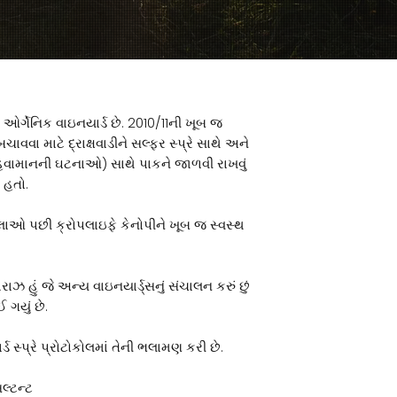
ઓર્ગેનિક વાઇનયાર્ડ છે. 2010/11ની ખૂબ જ
વા માટે દ્રાક્ષવાડીને સલ્ફર સ્પ્રે સાથે અને
 હવામાનની ઘટનાઓ) સાથે પાકને જાળવી રાખવું
 હતો.
લાઓ પછી ક્રોપલાઇફે કેનોપીને ખૂબ જ સ્વસ્થ
ાઝ હું જે અન્ય વાઇનયાર્ડ્સનું સંચાલન કરું છું
 ગયું છે.
્ડ સ્પ્રે પ્રોટોકોલમાં તેની ભલામણ કરી છે.
લ્ટન્ટ