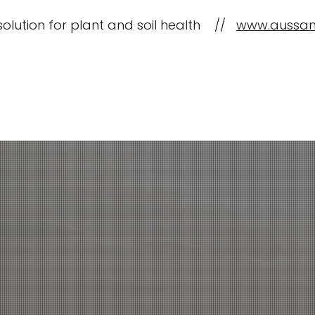
solution for plant and soil health //
www.aussan
પાકના પ્રકારો
સંસાધનો અ