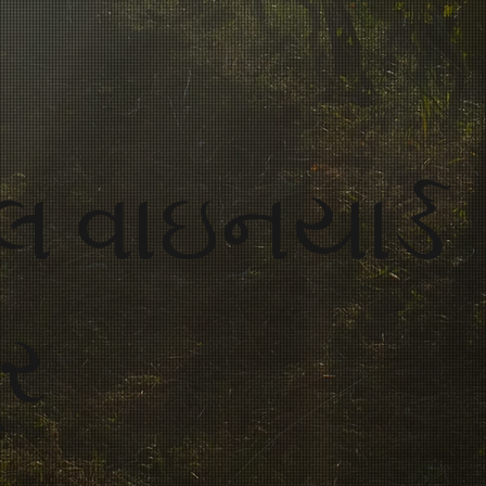
લ વાઇનયાર્ડ
્ર