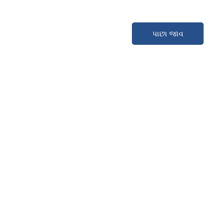
પાછા જાવ