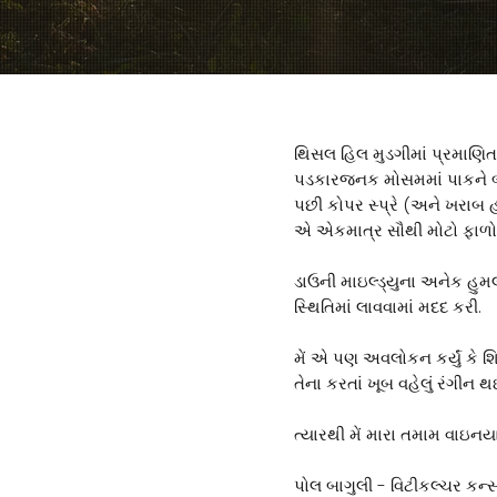
થિસલ હિલ મુડગીમાં પ્રમાણિત 
પડકારજનક મોસમમાં પાકને બચાવ
પછી કોપર સ્પ્રે (અને ખરાબ
એ એકમાત્ર સૌથી મોટો ફાળો
ડાઉની માઇલ્ડ્યુના અનેક હુમ
સ્થિતિમાં લાવવામાં મદદ કરી.
મેં એ પણ અવલોકન કર્યું કે શિર
તેના કરતાં ખૂબ વહેલું રંગીન થઈ
ત્યારથી મેં મારા તમામ વાઇનયાર
પોલ બાગુલી - વિટીકલ્ચર કન્સ