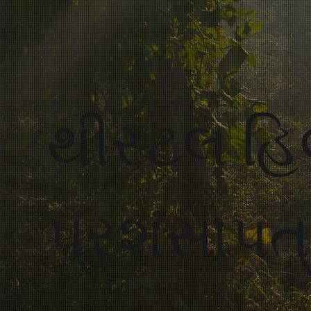
થીસ્ટલ હિ
પ્રશંસાપત