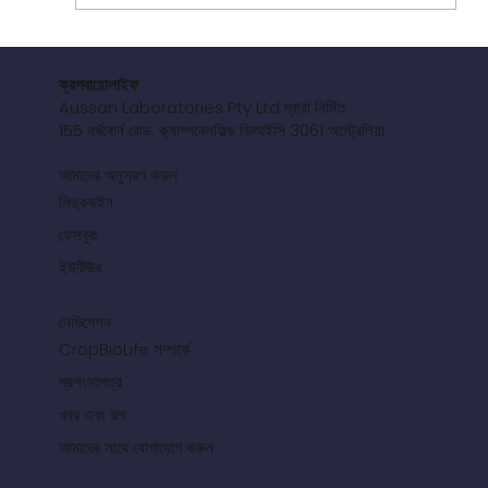
ক্রপবায়োলাইফ
Aussan Laboratories Pty Ltd দ্বারা নির্মিত
155 নর্থবোর্ন রোড, ক্যাম্পবেলফিল্ড ভিআইসি 3061 অস্ট্রেলিয়া
প্রকাশিত অধ্যয়ন: বর্ধিত বৃদ্ধি সম্পর্কিত ফলিয়ার ফ্ল্যাভোনয়েড
প্রয়োগের মাধ্যমে টমেটো গাছের জিনের প্রকাশের পরিবর্তন
আমাদের অনুসরণ করুন
লিঙ্কডইন
ফেসবুক
ইউটিউব
নেভিগেশন
CropBioLife সম্পর্কে
প্রশংসাপত্র
খবর এবং গল্প
আমাদের সাথে যোগাযোগ করুন