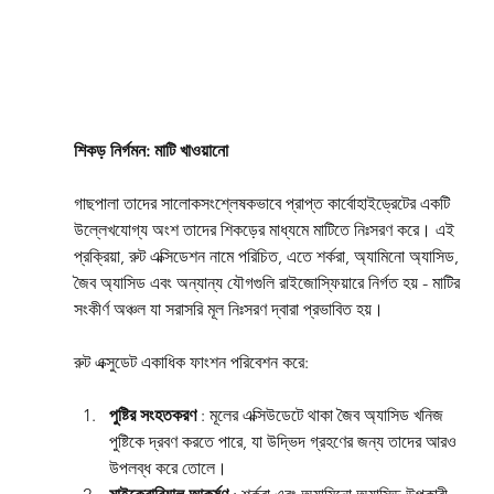
শিকড় নির্গমন: মাটি খাওয়ানো
গাছপালা তাদের সালোকসংশ্লেষকভাবে প্রাপ্ত কার্বোহাইড্রেটের একটি 
উল্লেখযোগ্য অংশ তাদের শিকড়ের মাধ্যমে মাটিতে নিঃসরণ করে। এই 
প্রক্রিয়া, রুট এক্সিডেশন নামে পরিচিত, এতে শর্করা, অ্যামিনো অ্যাসিড, 
জৈব অ্যাসিড এবং অন্যান্য যৌগগুলি রাইজোস্ফিয়ারে নির্গত হয় - মাটির 
সংকীর্ণ অঞ্চল যা সরাসরি মূল নিঃসরণ দ্বারা প্রভাবিত হয়।
রুট এক্সুডেট একাধিক ফাংশন পরিবেশন করে:
পুষ্টির সংহতকরণ
 : মূলের এক্সিউডেটে থাকা জৈব অ্যাসিড খনিজ 
পুষ্টিকে দ্রবণ করতে পারে, যা উদ্ভিদ গ্রহণের জন্য তাদের আরও 
উপলব্ধ করে তোলে।