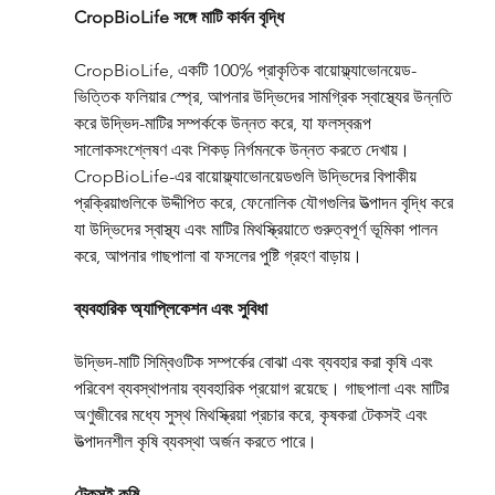
CropBioLife সঙ্গে মাটি কার্বন বৃদ্ধি
CropBioLife, একটি 100% প্রাকৃতিক বায়োফ্ল্যাভোনয়েড-
ভিত্তিক ফলিয়ার স্প্রে, আপনার উদ্ভিদের সামগ্রিক স্বাস্থ্যের উন্নতি 
করে উদ্ভিদ-মাটির সম্পর্ককে উন্নত করে, যা ফলস্বরূপ 
সালোকসংশ্লেষণ এবং শিকড় নির্গমনকে উন্নত করতে দেখায়। 
CropBioLife-এর বায়োফ্ল্যাভোনয়েডগুলি উদ্ভিদের বিপাকীয় 
প্রক্রিয়াগুলিকে উদ্দীপিত করে, ফেনোলিক যৌগগুলির উত্পাদন বৃদ্ধি করে 
যা উদ্ভিদের স্বাস্থ্য এবং মাটির মিথস্ক্রিয়াতে গুরুত্বপূর্ণ ভূমিকা পালন 
করে, আপনার গাছপালা বা ফসলের পুষ্টি গ্রহণ বাড়ায়।
ব্যবহারিক অ্যাপ্লিকেশন এবং সুবিধা
উদ্ভিদ-মাটি সিম্বিওটিক সম্পর্কের বোঝা এবং ব্যবহার করা কৃষি এবং 
পরিবেশ ব্যবস্থাপনায় ব্যবহারিক প্রয়োগ রয়েছে। গাছপালা এবং মাটির 
অণুজীবের মধ্যে সুস্থ মিথস্ক্রিয়া প্রচার করে, কৃষকরা টেকসই এবং 
উত্পাদনশীল কৃষি ব্যবস্থা অর্জন করতে পারে।
টেকসই কৃষি