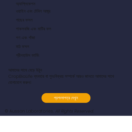
অ্যাপ্লিকেশন
ওয়াইন এবং টেবিল আঙ্গুর
গাছের ফসল
শাকসবজি এবং মাটির ফল
শণ এবং গাঁজা
মাঠ ফসল
গ্রীনহাউস ফার্মিং
আমাদের সাথে বেড়ে উঠুন
CropBioLife ব্যবহার বা পুনঃবিক্রয় সম্পর্কে আরও জানতে আমাদের সাথে
যোগাযোগ করুন।
প্রশংসাপত্র দেখুন
© Aussan Laboratories.
All Rights Reserved.