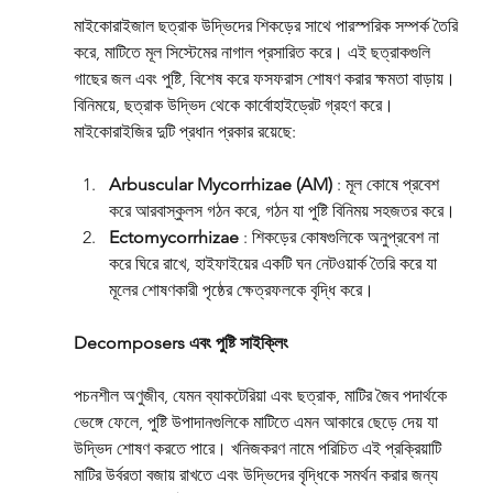
মাইকোরাইজাল ছত্রাক উদ্ভিদের শিকড়ের সাথে পারস্পরিক সম্পর্ক তৈরি 
করে, মাটিতে মূল সিস্টেমের নাগাল প্রসারিত করে। এই ছত্রাকগুলি 
গাছের জল এবং পুষ্টি, বিশেষ করে ফসফরাস শোষণ করার ক্ষমতা বাড়ায়। 
বিনিময়ে, ছত্রাক উদ্ভিদ থেকে কার্বোহাইড্রেট গ্রহণ করে। 
মাইকোরাইজির দুটি প্রধান প্রকার রয়েছে:
Arbuscular Mycorrhizae (AM)
 : মূল কোষে প্রবেশ 
করে আরবাস্কুলস গঠন করে, গঠন যা পুষ্টি বিনিময় সহজতর করে।
Ectomycorrhizae
 : শিকড়ের কোষগুলিকে অনুপ্রবেশ না 
করে ঘিরে রাখে, হাইফাইয়ের একটি ঘন নেটওয়ার্ক তৈরি করে যা 
মূলের শোষণকারী পৃষ্ঠের ক্ষেত্রফলকে বৃদ্ধি করে।
Decomposers এবং পুষ্টি সাইক্লিং
পচনশীল অণুজীব, যেমন ব্যাকটেরিয়া এবং ছত্রাক, মাটির জৈব পদার্থকে 
ভেঙ্গে ফেলে, পুষ্টি উপাদানগুলিকে মাটিতে এমন আকারে ছেড়ে দেয় যা 
উদ্ভিদ শোষণ করতে পারে। খনিজকরণ নামে পরিচিত এই প্রক্রিয়াটি 
মাটির উর্বরতা বজায় রাখতে এবং উদ্ভিদের বৃদ্ধিকে সমর্থন করার জন্য 